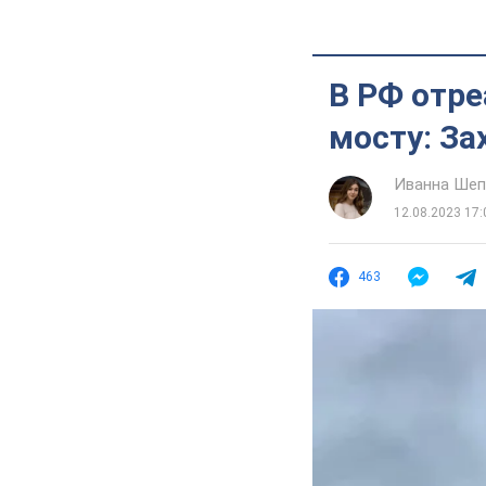
В РФ отр
мосту: За
Иванна Шеп
12.08.2023 17:
463