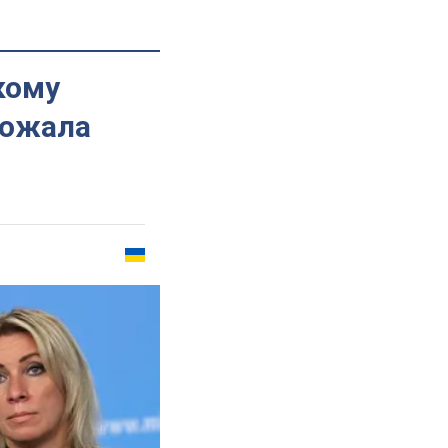
кому
рожала