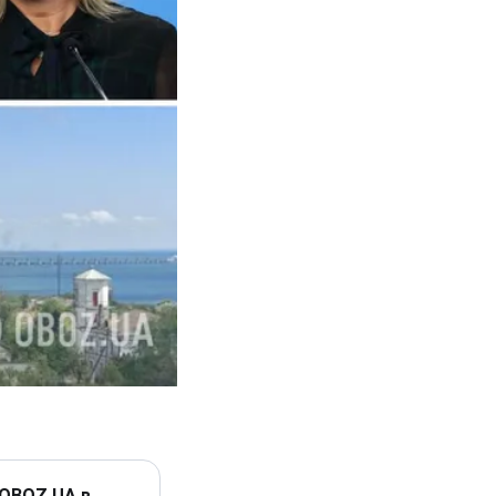
 OBOZ.UA в