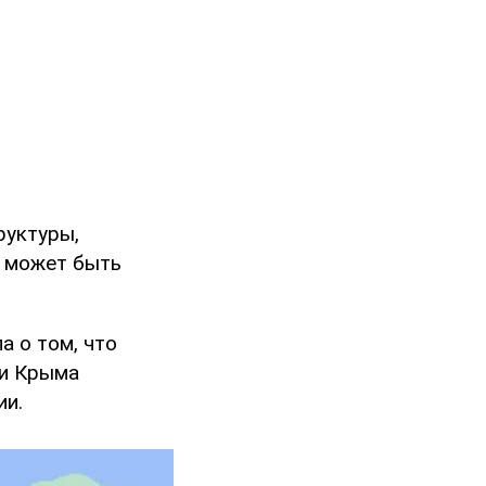
руктуры,
е может быть
а о том, что
ии Крыма
ии.