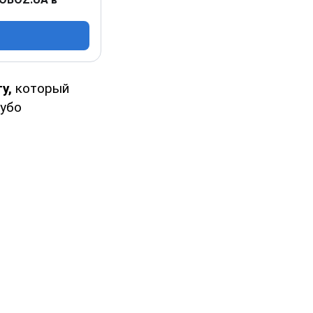
у,
который
губо