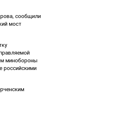
арова, сообщили
кий мост
тку
управляемой
иям минобороны
хе российскими
ерченским