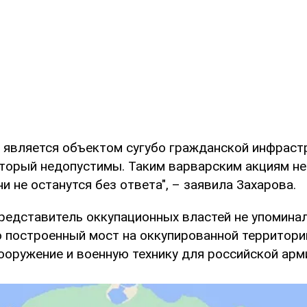
 является объектом сугубо гражданской инфраст
оторый недопустимы. Таким варварским акциям н
ни не останутся без ответа", – заявила Захарова.
редставитель оккупационных властей не упоминал
о построенный мост на оккупированной территор
ооружение и военную технику для российской арм