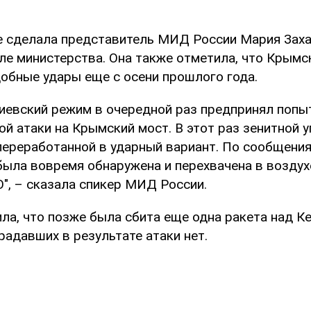
е сделала представитель МИД России Мария Зах
але министерства. Она также отметила, что Крымс
обные удары еще с осени прошлого года.
киевский режим в очередной раз предпринял попы
ой атаки на Крымский мост. В этот раз зенитной 
 переработанной в ударный вариант. По сообщен
 была вовремя обнаружена и перехвачена в возду
", – сказала спикер МИД России.
ила, что позже была сбита еще одна ракета над К
адавших в результате атаки нет.