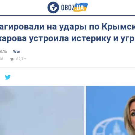
еагировали на удары по Крымс
харова устроила истерику и уг
ель
War
08
82,7 т.