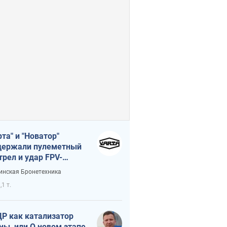
рта" и "Новатор"
ержали пулеметный
трел и удар FPV-
на, сохранив жизнь
инская Бронетехника
церу ВСУ
,1 т.
Р как катализатор
ны, или О новом этапе