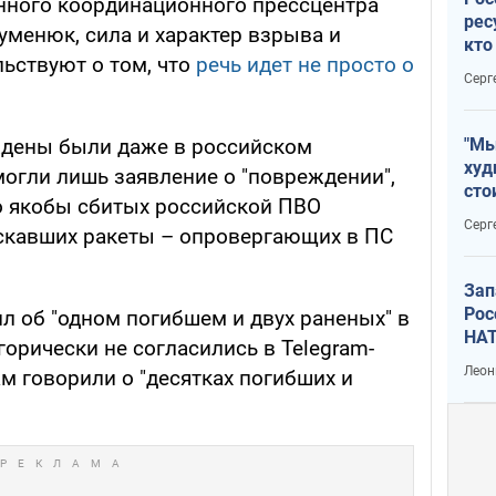
нного координационного прессцентра
рес
уменюк, сила и характер взрыва и
кто
ьствуют о том, что
речь идет не просто о
дик
Серг
"Мы
дены были даже в российском
худ
могли лишь заявление о "повреждении",
сто
о якобы сбитых российской ПВО
отч
Серг
ускавших ракеты – опровергающих в ПС
рак
Зап
Рос
ил об "одном погибшем и двух раненых" в
НАТ
егорически не согласились в Telegram-
Леон
ам говорили о "десятках погибших и