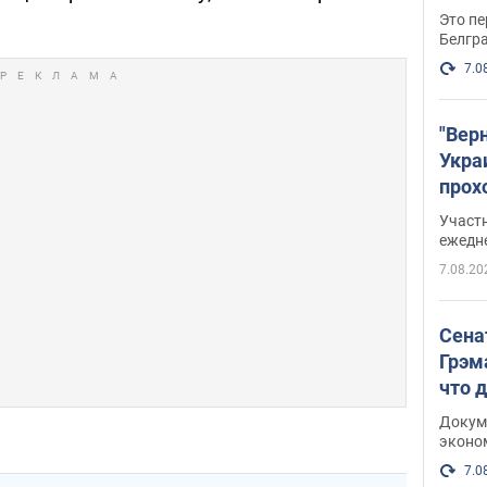
Это пе
Белгр
7.0
"Вер
Укра
прох
плак
Участ
ежедн
7.08.20
Сена
Грэм
что 
Докум
эконо
7.0