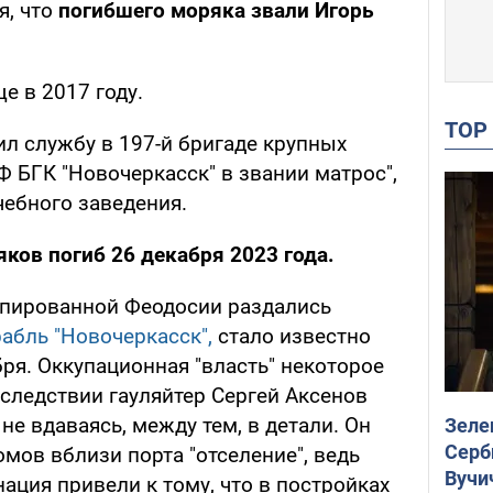
я, что
погибшего моряка звали Игорь
е в 2017 году.
TO
дил службу в 197-й бригаде крупных
 БГК "Новочеркасск" в звании матрос",
чебного заведения.
ков погиб 26 декабря 2023 года.
купированной Феодосии раздались
абль "Новочеркасск",
стало известно
бря. Оккупационная "власть" некоторое
следствии гауляйтер Сергей Аксенов
 не вдаваясь, между тем, в детали. Он
Зеле
Серб
мов вблизи порта "отселение", ведь
Вучи
ция привели к тому, что в постройках