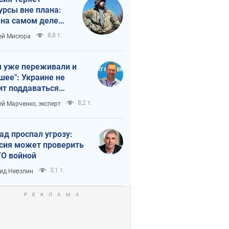
урсы вне плана:
 на самом деле
тует темп войны
8,8 т.
ей Мисюра
 уже переживали и
шее": Украине не
ит поддаваться
аянию из-за
8,2 т.
ей Марченко, эксперт
етного террора
ад проспал угрозу:
сия может проверить
О войной
3,1 т.
ид Невзлин