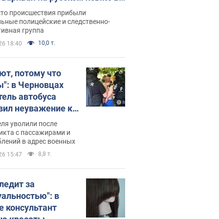
рутке: полиция составила
сто происшествия прибыли
нистративный протокол.
ьные полицейские и следственно-
тивная группа
о
10,0 т.
26 18:40
ют, потому что
ы": в Черновцах
тель автобуса
вил неуважение к
инским военным и
ля уволили после
тился за это.
икта с пассажирами и
лений в адрес военных
о
8,8 т.
26 15:47
следит за
уальностью": в
е консультант