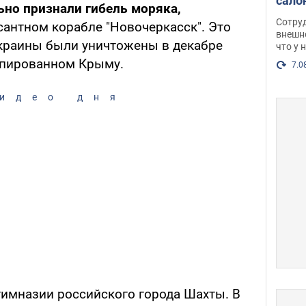
сало
но признали гибель моряка,
оско
Сотру
антном корабле "Новочеркасск". Это
посл
внешн
краины были уничтожены в декабре
что у 
разг
упированном Крыму.
Фото
7.0
идео дня
гимназии российского города Шахты. В