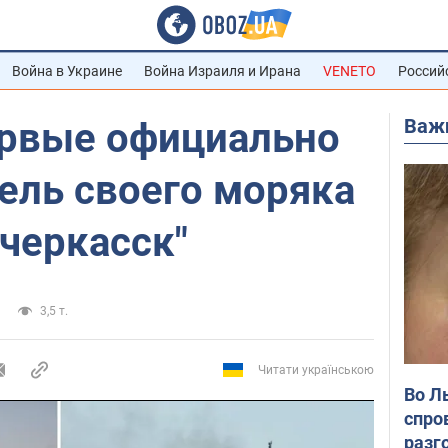
Война в Украине
Война Израиля и Ирана
VENETO
Россий
Важ
ервые официально
ель своего моряка
черкасск"
3,5 т.
Читати українською
Во Л
спро
разг