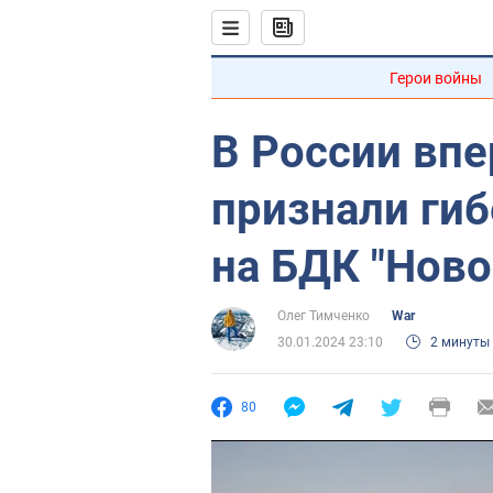
Герои войны
В России вп
признали гиб
на БДК "Ново
Олег Тимченко
War
30.01.2024 23:10
2 минуты
80