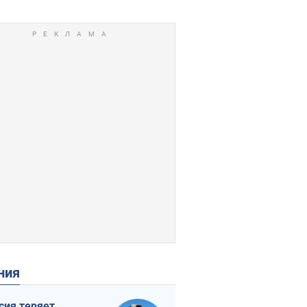
ения
сия теряет