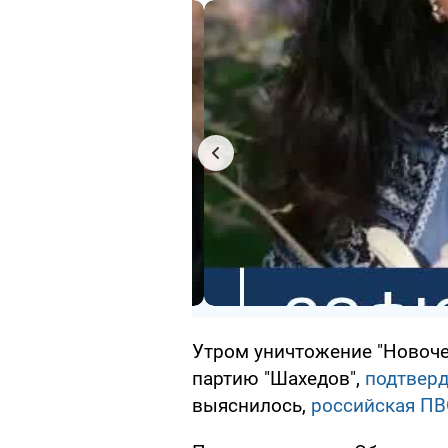
Утром уничтожение "Новоче
партию "Шахедов",
подтверд
выяснилось,
российская ПВ