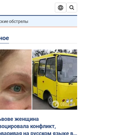
ские обстрелы
ное
ьвове женщина
воцировала конфликт,
оваривая на русском языке в