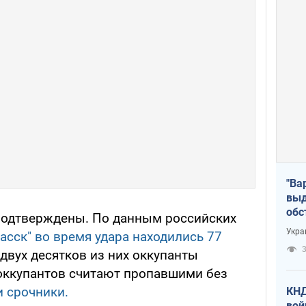
"Ва
выд
обс
подтверждены. По данным российских
дро
Укра
асск"
во время удара находились 77
офи
3
двух десятков из них оккупанты
 оккупантов считают пропавшими без
 срочники.
КНД
вой