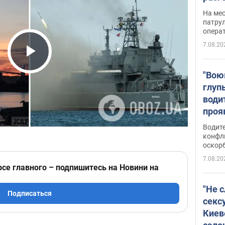
марш
На ме
адми
патрул
опера
Виде
7.08.20
Play Video
"Вою
глуп
води
проя
укра
Водите
попла
конфл
оскорб
Виде
7.08.20
рсе главного – подпишитесь на Новини на
"Не 
Подписаться
секс
Киев