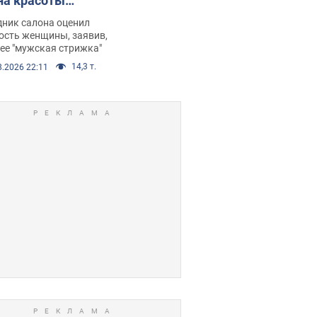
на красоты
рбил женщину
дник салона оценил
е химиотерапии,
ость женщины, заявив,
нее "мужская стрижка"
орелся скандал.
14,3 т.
8.2026 22:11