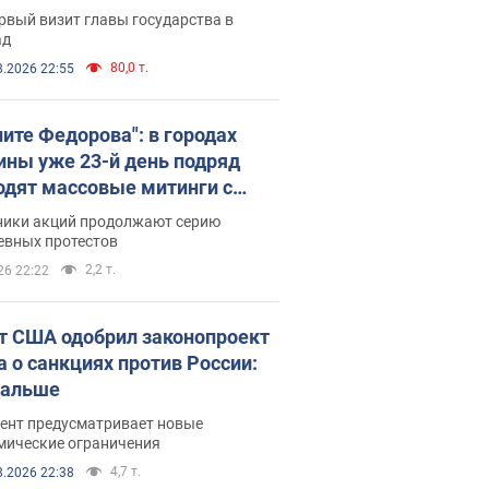
рвый визит главы государства в
ад
80,0 т.
8.2026 22:55
ните Федорова": в городах
ины уже 23-й день подряд
одят массовые митинги с
атами. Фото и видео
ники акций продолжают серию
евных протестов
2,2 т.
26 22:22
т США одобрил законопроект
а о санкциях против России:
дальше
ент предусматривает новые
мические ограничения
4,7 т.
8.2026 22:38