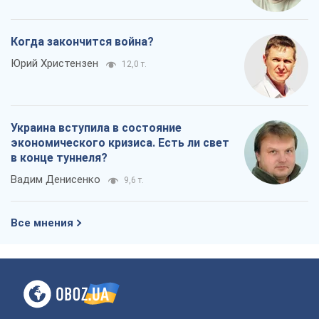
экономического кризиса. Есть ли свет
в конце туннеля?
Вадим Денисенко
9,6 т.
Все мнения
О компании
Команда
Правовая информация
Политика
конфиденциальности
Реклама на сайте
Документы
Редакционная политика
Журналисты OBOZ.UA на месте
событий