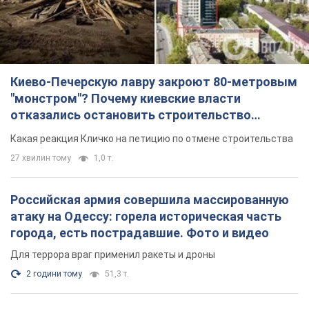
Какая реакция Кличко на петицию по отмене строительства
27 хвилин тому
1,0 т.
Российская армия совершила массированную
атаку на Одессу: горела историческая часть
города, есть пострадавшие. Фото и видео
Для террора враг применил ракеты и дроны
2 години тому
51,3 т.
«Они воюют против продовольственной
безопасности мира!» Зеленский заявил, что
российская армия вновь обстреляла порт в
Одессе
Только за неделю против Украины было применено десятки
ракет, большинство из которых – баллистические
43 хвилини тому
306