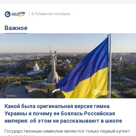
Какой была оригинальная версия гимна
Украины и почему ее боялась Российская
империя: об этом не рассказывают в школе
Государственным символом являются только первый куплет
и припев песни
3 години тому
12,6 т.
Александру Пономареву – 53: что
известно о трех детях секс-
символа 90-х и как они выглядят
Несмотря на развитие карьеры, артист не
забывал о личном счастье