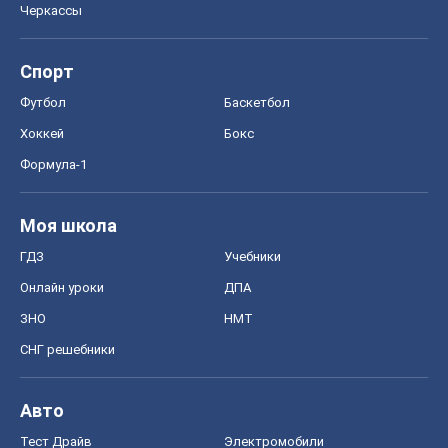
Моя школа
ГДЗ
Учебники
Онлайн уроки
ДПА
ЗНО
НМТ
СНГ решебники
Авто
Тест Драйв
Электромобили
Акции
Сервис
Food Oboz
Рецепты
Напитки
Диеты