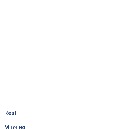
Rest
Мнения
Москва выдвигает претензии Пекину:
дружба превращается в зависимость
России от Китая
Виктор Каспрук
2,0 т.
Совпадение интересов двух циничных
игроков или тайный план Трампа и