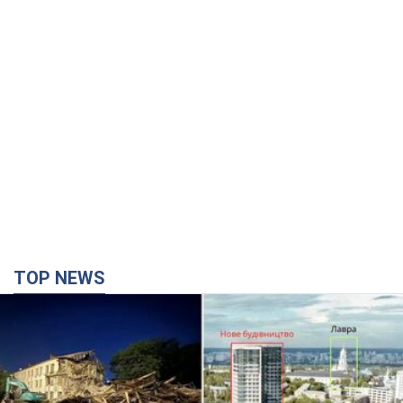
TOP NEWS
Киево-Печерскую лавру закроют 80-метровым
"монстром"? Почему киевские власти
отказались остановить строительство
небоскреба "московского верующего"