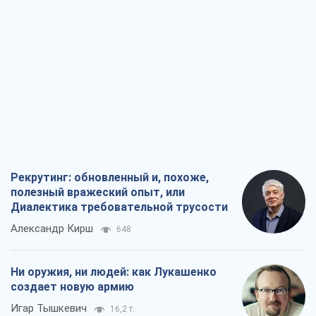
Рекрутинг: обновленный и, похоже,
полезный вражеский опыт, или
Диалектика требовательной трусости
Александр Кирш
648
Ни оружия, ни людей: как Лукашенко
создает новую армию
Игар Тышкевич
16,2 т.
Когда закончится война?
Юрий Христензен
12,0 т.
Украина вступила в состояние