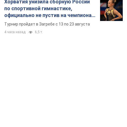
Хорватия унизила сборную России
по спортивной гимнастике,
официально не пустив на чемпионат
Европы основных спортсменов
Турнир пройдет в Загребе с 13 по 23 августа
4 часа назад
6,5 т.