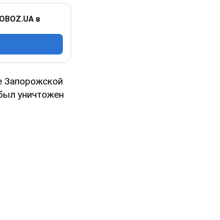
 OBOZ.UA в
ке Запорожской
 был уничтожен