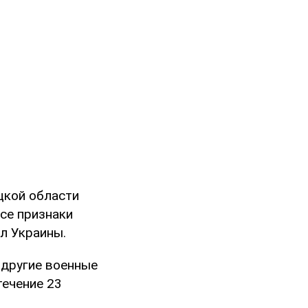
цкой области
Все признаки
л Украины.
 другие военные
течение 23