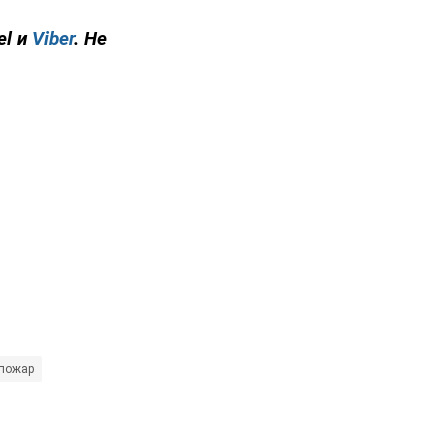
el и
Viber
. Не
пожар