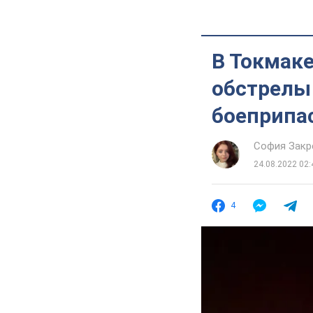
В Токмаке
обстрелы
боеприпа
София Закр
24.08.2022 02:
4