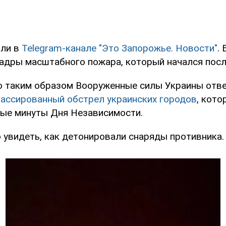
или в
Telegram-канале "Это Запорожье. Новости"
.
адры масштабного пожара, который начался посл
о таким образом Вооруженные силы Украины отв
ассированный обстрел украинских городов
, кото
вые минуты Дня Независимости.
 увидеть, как детонировали снаряды противника.