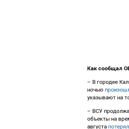
Как сообщал O
– В городее Ка
ночью
произошл
указывают на т
– ВСУ продолжа
объекты на вре
августа
потерял