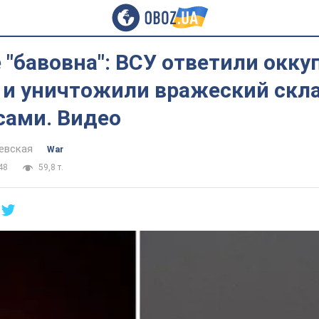
 "бавовна": ВСУ ответили окку
 и уничтожили вражеский скла
сами. Видео
евская
War
48
59,8 т.