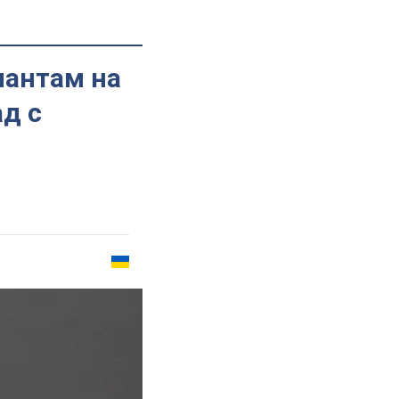
пантам на
д с