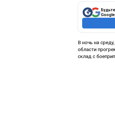
Будьте
Google
В ночь на среду
области прогре
склад с боепри