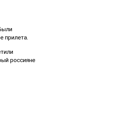
 Были
е прилета.
етили
рый россияне