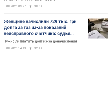
8.08.2026 09:27
38,0 т.
Женщине начислили 729 тыс. грн
долга за газ из-за показаний
неисправного счетчика: судья
вынес неожиданное решение
Нужно ли платить долг из-за доначисления
8.08.2026 14:43
32,1 т.