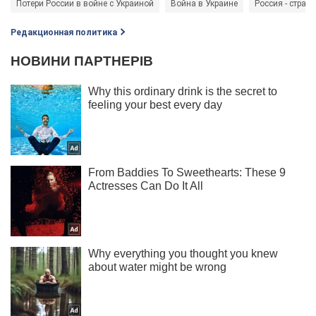
Потери России в войне с Украиной
Война в Украине
Россия - страна
Редакционная политика