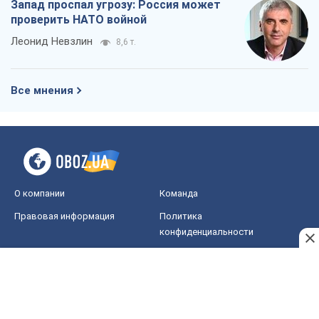
Запад проспал угрозу: Россия может
проверить НАТО войной
Леонид Невзлин
8,6 т.
Все мнения
О компании
Команда
Правовая информация
Политика
конфиденциальности
Реклама на сайте
Документы
Редакционная политика
Журналисты OBOZ.UA на месте
событий