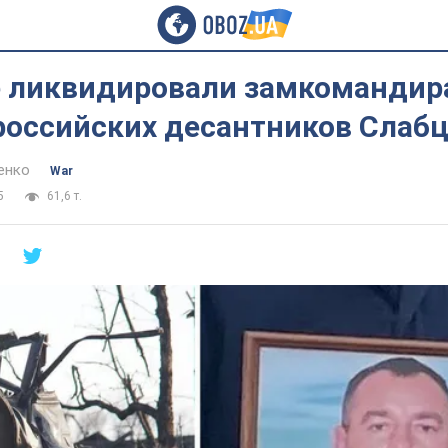
е ликвидировали замкомандир
российских десантников Слабц
енко
War
5
61,6 т.