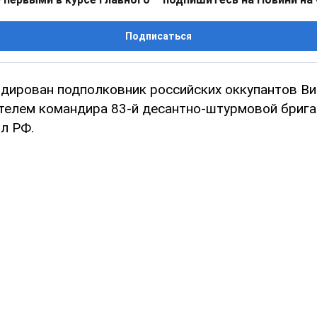
Подписаться
идирован подполковник российских оккупантов Ви
телем командира 83-й десантно-штурмовой бриг
л РФ.