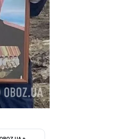
 OBOZ.UA в