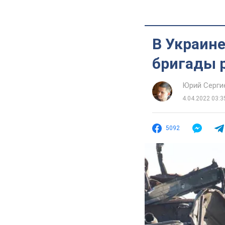
В Украин
бригады 
Юрий Серги
4.04.2022 03:3
5092