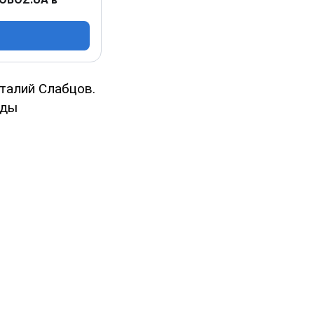
талий Слабцов.
ады