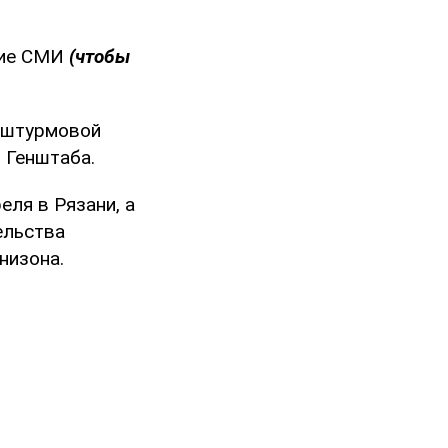
ские СМИ
(чтобы
о-штурмовой
 Генштаба.
еля в Рязани, а
ельства
низона.