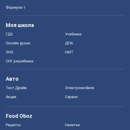
Рецепты
Напитки
Диеты
Экономика
Рынки и компании
Mакроэкономика
MedOboz
Новости медицины
MAMACLUB
Шоу
Афиша
Сплетни
Красота
Мода
Женский Журнал