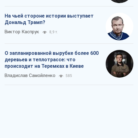
Как атаки Сил обороны Украины
сократили экспорт российских
нефтепродуктов
Андрей Клименко
2,6 т.
Два супертурнира Магучих: спортивній
календарь осени-2026
Александр Липенко
7,5 т.
Ракетный щит и меч Украины: ставка
на производство собственных ракет