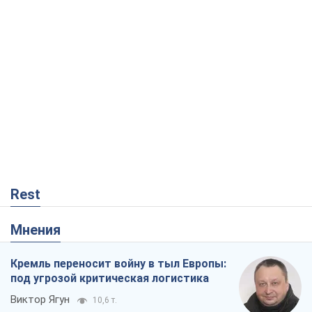
Виктор Ягун
10,6 т.
На чьей стороне истории выступает
Дональд Трамп?
Виктор Каспрук
8,9 т.
О запланированной вырубке более 600
деревьев и теплотрассе: что
происходит на Теремках в Киеве
Владислав Самойленко
585