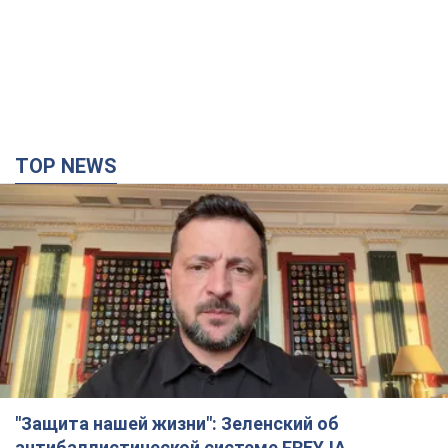
"Защита нашей жизни": Зеленский об
антибаллистической системе FREYJA,
санкциях против России и поддержке аграриев.
Видео
Европейские партнеры присоединяются к совместному
проекту
11 часов назад
84,4 т.
С 1 сентября украинским учителям повысят
зарплаты: Корецкий раскрыл подробности
Одновременно с повышением зарплат педагогам
правительство объявило об увеличении студенческих
стипендий
7 часов назад
5,3 т.
«Нам они тоже нужны»: Трамп ответил на
просьбу Зеленского о передаче Украине ракет
для Patriot