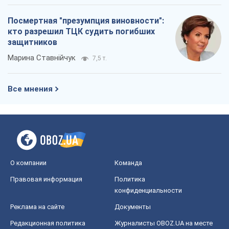
Реклама на сайте
Документы
Редакционная политика
Журналисты OBOZ.UA на месте
событий
OBOZ.UA
Политика
Мир
Расследования
Блоги
Общество
Регионы Украины
Киев
Харьков
Запорожье
Днепр
Черкассы
Спорт