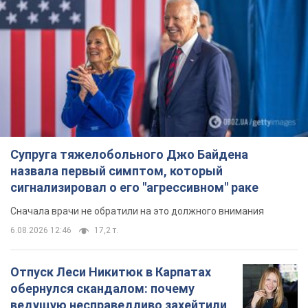
обернулся скандалом: почему
ведущую несправедливо захейтили
Знаменитость вышла на прямую
коммуникацию в сети и расставила все точки
над "i"
6.08.2026 17:32
13,9 т.
"Динамо" с победы стартовало в
квалификации Лиги конференций.
Видео
Матч прошел в Люблине
9 часов назад
2,7 т.