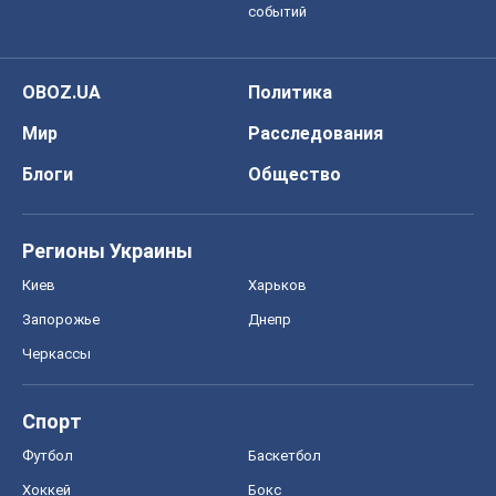
Футбол
Баскетбол
Хоккей
Бокс
Формула-1
Моя школа
ГДЗ
Учебники
Онлайн уроки
ДПА
ЗНО
НМТ
СНГ решебники
Авто
Тест Драйв
Электромобили
Акции
Сервис
Food Oboz