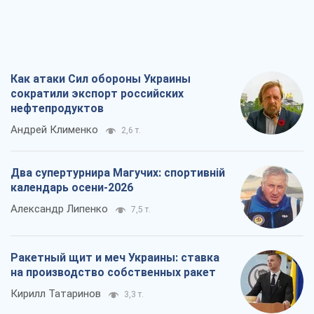
Кирилл Татаринов
3,3 т.
Посмертная "презумпция виновности":
кто разрешил ТЦК судить погибших
защитников
Марина Ставнійчук
7,5 т.
Все мнения
О компании
Команда
Правовая информация
Политика
конфиденциальности