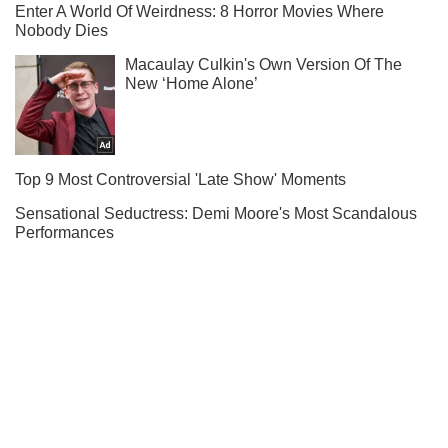
Подпишись на Telegram-канал и посмотри, что будет
дальше!
Подписаться
Подписаться
В Украине ликвидирован...