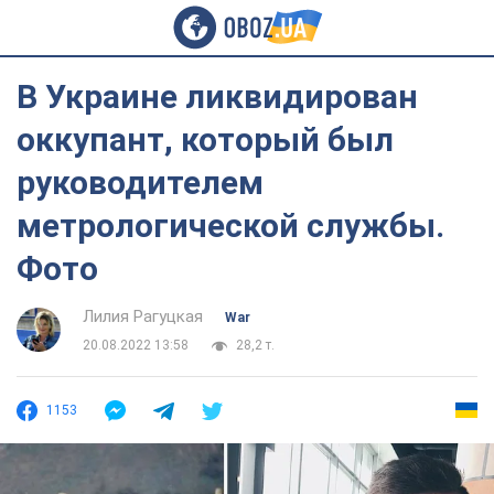
В Украине ликвидирован
оккупант, который был
руководителем
метрологической службы.
Фото
Лилия Рагуцкая
War
20.08.2022 13:58
28,2 т.
1153