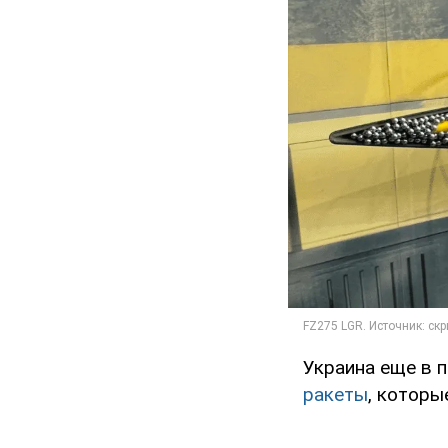
Украина еще в 
ракеты
, котор