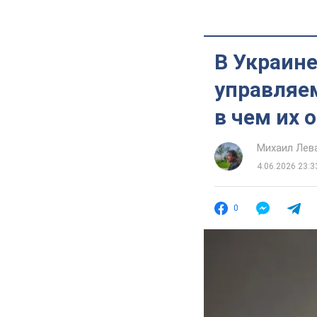
В Украине
управляе
в чем их 
Михаил Лев
4.06.2026 23:3
0