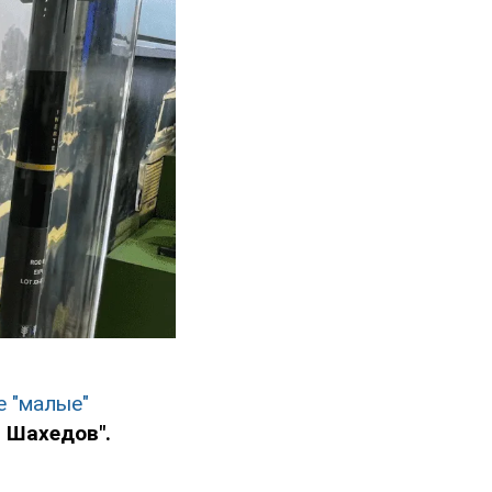
е "малые"
 Шахедов".