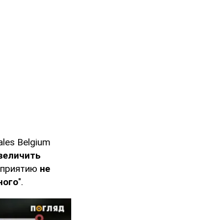
les Belgium
величить
едприятию
не
ного
".