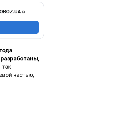
 OBOZ.UA в
 года
 разработаны,
 так
евой частью,