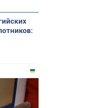
гийских
лотников: