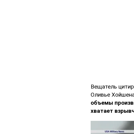
Вещатель цитиру
Оливье Хойшена
объемы произв
хватает взрывч