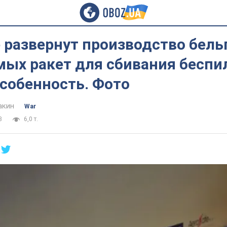
 развернут производство бель
мых ракет для сбивания беспи
особенность. Фото
акин
War
3
6,0 т.