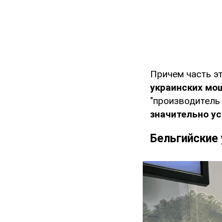
Причем часть э
украинских мо
"производитель
значительно у
Бельгийские