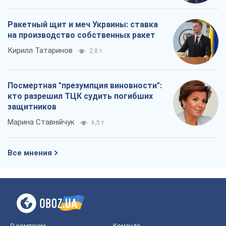
Ракетный щит и меч Украины: ставка
на производство собственных ракет
Кирилл Татаринов
2,8 т.
Посмертная "презумпция виновности":
кто разрешил ТЦК судить погибших
защитников
Марина Ставнійчук
6,5 т.
Все мнения
О компании
Команда