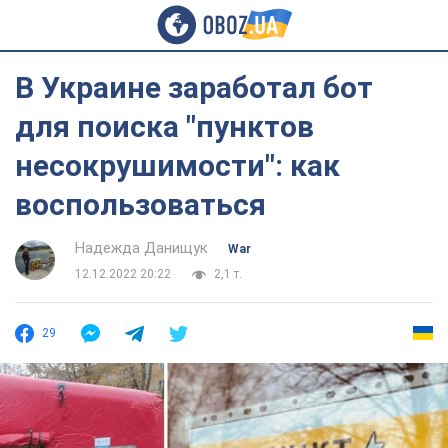
В Украине заработал бот
для поиска "пунктов
несокрушимости": как
воспользоваться
Надежда Данищук
War
12.12.2022 20:22
2,1 т.
29