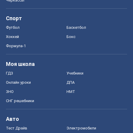
Черкассы
Спорт
Футбол
Баскетбол
Хоккей
Бокс
Формула-1
Моя школа
ГДЗ
Учебники
Онлайн уроки
ДПА
ЗНО
НМТ
СНГ решебники
Авто
Тест Драйв
Электромобили