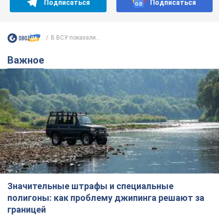
Значительные штрафы и специальные
полигоны: как проблему джипинга решают за
границей
Украине не помешает взять пример со стран Европы
8.08.2026 05:10
1,7 т.
В Прикарпатье после аномальной
жары прошел сильный ливень:
дороги превратились в реки. Видео
Непогода обрушилась на Ивано-Франковскую