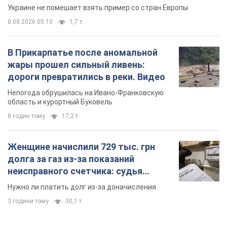
область и курортный Буковель
8 годин тому
17,2 т.
Женщине начислили 729 тыс. грн
долга за газ из-за показаний
неисправного счетчика: судья
вынес неожиданное решение
Нужно ли платить долг из-за доначисления
3 години тому
30,1 т.