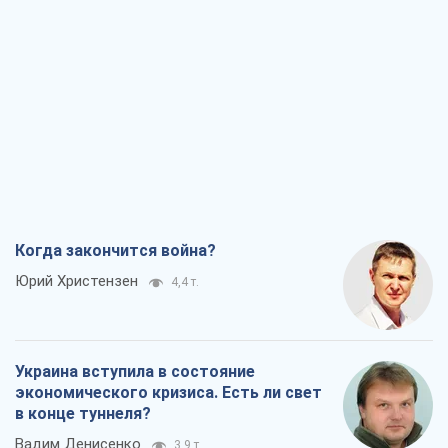
Когда закончится война?
Юрий Христензен
4,4 т.
Украина вступила в состояние
экономического кризиса. Есть ли свет
в конце туннеля?
Вадим Денисенко
3,9 т.
Чей будет Крым, тот и победит (NSJ), а
украинских футбольных чиновников
могут назвать убийцами
Александр Кирш
4,3 т.
Запад проспал угрозу: Россия может