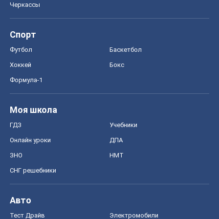
Моя школа
ГДЗ
Учебники
Онлайн уроки
ДПА
ЗНО
НМТ
СНГ решебники
Авто
Тест Драйв
Электромобили
Акции
Сервис
Food Oboz
Рецепты
Напитки
Диеты