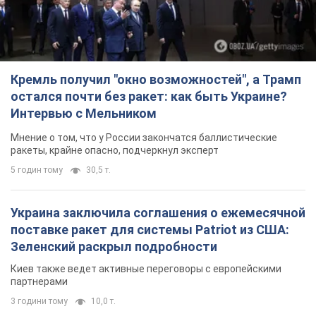
ракеты, крайне опасно, подчеркнул эксперт
5 годин тому
30,5 т.
Украина заключила соглашения о ежемесячной
поставке ракет для системы Patriot из США:
Зеленский раскрыл подробности
Киев также ведет активные переговоры с европейскими
партнерами
3 години тому
10,0 т.
Заботилась об учениках и поддерживала
учителей: в результате удара РФ по Киевской
области погибли директор киевского лицея, её
муж и внук
Вечная память жертвам российского террора
4 години тому
15,0 т.