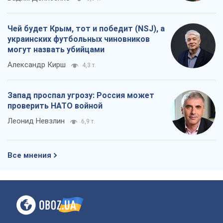
проверить НАТО войной
Леонид Невзлин
6,9 т.
Все мнения
О компании
Команда
Правовая информация
Политика
конфиденциальности
Реклама на сайте
Документы
Редакционная политика
Журналисты OBOZ.UA на месте
событий