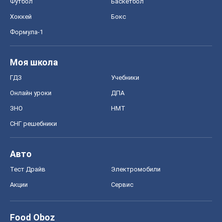
Футбол
Баскетбол
Хоккей
Бокс
Формула-1
Моя школа
ГДЗ
Учебники
Онлайн уроки
ДПА
ЗНО
НМТ
СНГ решебники
Авто
Тест Драйв
Электромобили
Акции
Сервис
Food Oboz