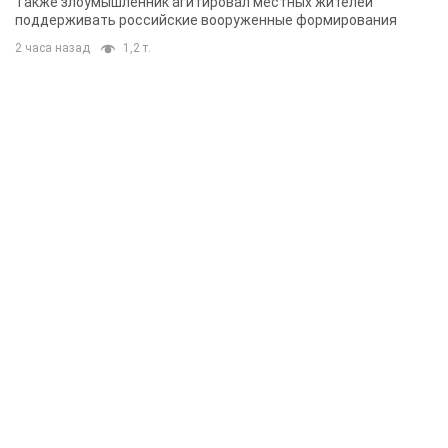
Также злоумышленник агитировал местных жителей
поддерживать российские вооруженные формирования
2 часа назад
1,2 т.