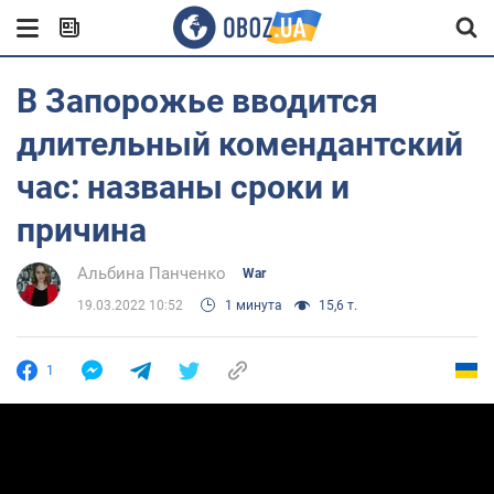
В Запорожье вводится
длительный комендантский
час: названы сроки и
причина
Альбина Панченко
War
19.03.2022 10:52
1 минута
15,6 т.
1