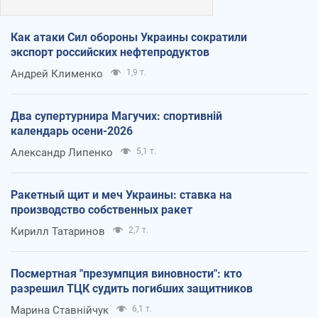
Как атаки Сил обороны Украины сократили
экспорт российских нефтепродуктов
Андрей Клименко
1,9 т.
Два супертурнира Магучих: спортивній
календарь осени-2026
Александр Липенко
5,1 т.
Ракетный щит и меч Украины: ставка на
производство собственных ракет
Кирилл Татаринов
2,7 т.
Посмертная "презумпция виновности": кто
разрешил ТЦК судить погибших защитников
Марина Ставнійчук
6,1 т.