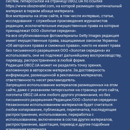
систем, гиперссылки на страницу OBOZ.UA по ссылке
https://www.obozrevatel.com
, на которой размещен оригинальный
материал в первом абзаце материала.
Все материалы на этом сайте, в том числе интервью, статьи,
исследования – служебные произведения журналистов
редакции, исключительные имущественные права на которые
принадлежат ООО «Золотая середина».
На все опубликованные фотоматериалы Getty Images редакция
имеет имущественные права, защищаемые законом Украины
«Об авторских правах и смежных правах», никто не имеет права
без письменного разрешения ООО «Золотая середина» их
использовать, они не подлежат дальнейшему воспроизводству,
переводу, распространению в любой форме.
Редакция OBOZ.UA может не разделять точку зрения,
изложенную в авторском материале. За достоверность
информации, размещенной в рекламных материалах,
ответственность несет рекламодатель.
Запрещено использование материалов размещенных на этом
сайте, даже с указанием гиперссылки на страницу этого сайта,
логотипа OBOZ.UA или любого другого упоминания, но без
письменного разрешения Редакции/ООО «Золотая середина»
Незаконным использованием материалов будет считаться:
любое копирование, публикация, перепечатка, последующее
распространение, использование, переработка с
использованием, включением в состав других материалов,
распространение, адаптация, перевод и другие подобные
изменения материала.