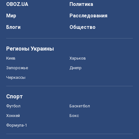
Запорожье
Днепр
Черкассы
Спорт
Футбол
Баскетбол
Хоккей
Бокс
Формула-1
Моя школа
ГДЗ
Учебники
Онлайн уроки
ДПА
ЗНО
НМТ
СНГ решебники