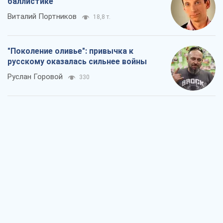
Вот конечная цель российского
массированного удара
Игорь Чернецкий
1,8 т.
От Wildberries к ВТБ: как один удар
может запустить цепную реакцию в
России