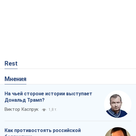
Rest
Мнения
На чьей стороне истории выступает
Дональд Трамп?
Виктор Каспрук
1,8 т.
Как противостоять российской
баллистике
Виталий Портников
18,8 т.
"Поколение оливье": привычка к
русскому оказалась сильнее войны
Руслан Горовой
330