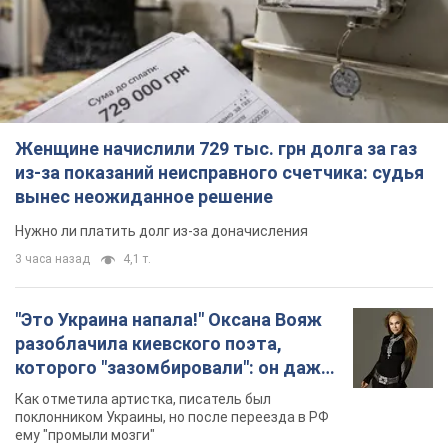
Нужно ли платить долг из-за доначисления
3 часа назад
4,1 т.
"Это Украина напала!" Оксана Вояж
разоблачила киевского поэта,
которого "зазомбировали": он даже
русского не знал, а теперь хочет
Как отметила артистка, писатель был
геноцида украинцев
поклонником Украины, но после переезда в РФ
ему "промыли мозги"
2 часа назад
2,0 т.
"Был обессилен": в Украине спасли
раненого грифа, выбравшего для
себя нетипичный маршрут. Фото
Пострадавшую птицу обнаружили на границе
Киевской и Черкасской областей