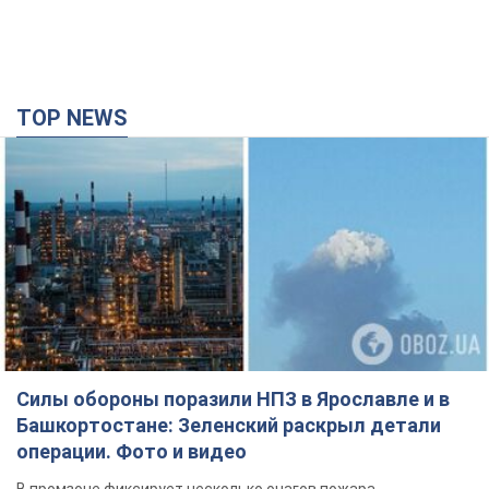
Силы обороны поразили НПЗ в Ярославле и в
Башкортостане: Зеленский раскрыл детали
операции. Фото и видео
В промзоне фиксирует несколько очагов пожара
23 минуты назад
16,8 т.
Россия атаковала железнодорожную станцию
в Лозовой в Харьковской области: есть
погибшие и раненые
В результате удара БПЛА были повреждены вокзал,
контактная сеть и подвижной состав; движение поездов до