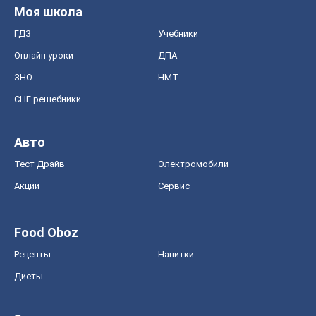
Авто
Тест Драйв
Электромобили
Акции
Сервис
Food Oboz
Рецепты
Напитки
Диеты
Экономика
Рынки и компании
Mакроэкономика
MedOboz
Новости медицины
MAMACLUB
Шоу