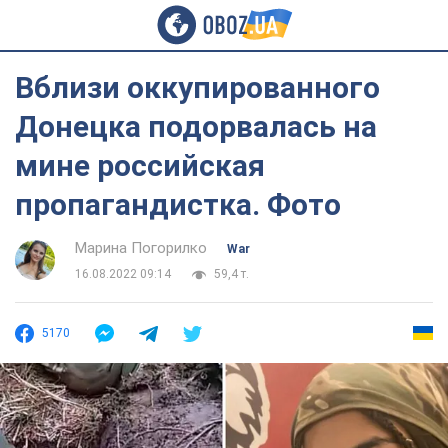
Вблизи оккупированного
Донецка подорвалась на
мине российская
пропагандистка. Фото
Марина Погорилко
War
16.08.2022 09:14
59,4 т.
5170