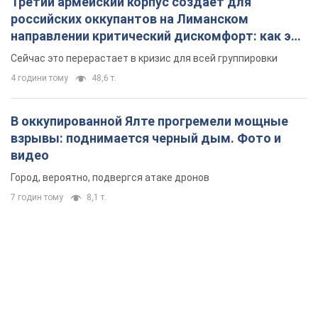
Третий армейский корпус создает для
российских оккупантов на Лиманском
направлении критический дискомфорт: как это
удалось
Сейчас это перерастает в кризис для всей группировки
4 години тому
48,6 т.
В оккупированной Ялте прогремели мощные
взрывы: поднимается черный дым. Фото и
видео
Город, вероятно, подвергся атаке дронов
7 годин тому
8,1 т.