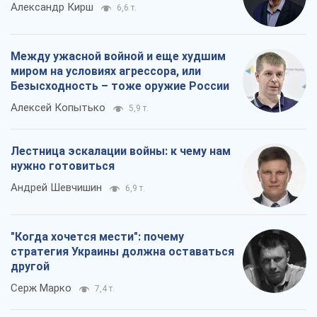
Александр Кирш
6,6 т.
Между ужасной войной и еще худшим
миром на условиях агрессора, или
Безысходность – тоже оружие России
Алексей Копытько
5,9 т.
Лестница эскалации войны: к чему нам
нужно готовиться
Андрей Шевчишин
6,9 т.
"Когда хочется мести": почему
стратегия Украины должна оставаться
другой
Серж Марко
7,4 т.