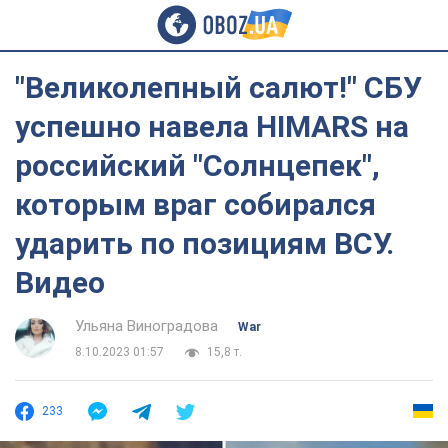
"Великолепный салют!" СБУ
успешно навела HIMARS на
российский "Солнцепек",
которым враг собирался
ударить по позициям ВСУ.
Видео
Ульяна Виноградова
War
8.10.2023 01:57
15,8 т.
233