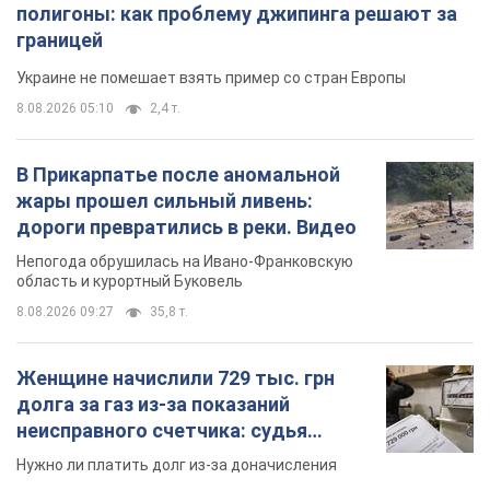
полигоны: как проблему джипинга решают за
границей
Украине не помешает взять пример со стран Европы
8.08.2026 05:10
2,4 т.
В Прикарпатье после аномальной
жары прошел сильный ливень:
дороги превратились в реки. Видео
Непогода обрушилась на Ивано-Франковскую
область и курортный Буковель
8.08.2026 09:27
35,8 т.
Женщине начислили 729 тыс. грн
долга за газ из-за показаний
неисправного счетчика: судья
вынес неожиданное решение
Нужно ли платить долг из-за доначисления