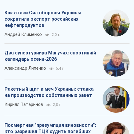
Ракетный щит и меч Украины: ставка
на производство собственных ракет
Кирилл Татаринов
2,8 т.
Посмертная "презумпция виновности":
кто разрешил ТЦК судить погибших
защитников
Марина Ставнійчук
6,3 т.
Все мнения
О компании
Команда