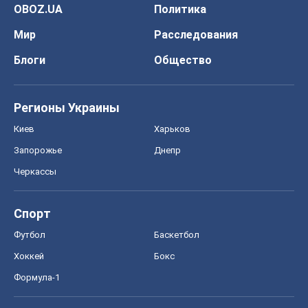
Спорт
Футбол
Баскетбол
Хоккей
Бокс
Формула-1
Моя школа
ГДЗ
Учебники
Онлайн уроки
ДПА
ЗНО
НМТ
СНГ решебники
Авто
Тест Драйв
Электромобили