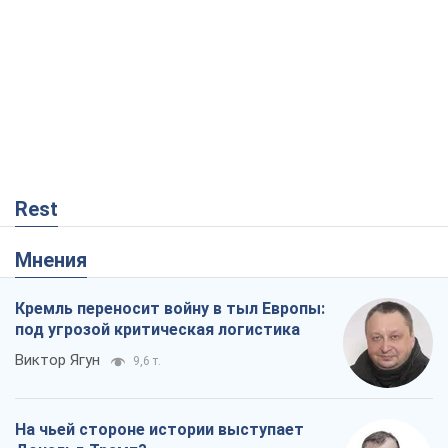
Кремль переносит войну в тыл Европы:
под угрозой критическая логистика
Виктор Ягун
9,6 т.
На чьей стороне истории выступает
Дональд Трамп?
Виктор Каспрук
7,8 т.
В Киеве вырубили более 300 крупных
деревьев ради теплотрассы и вопреки
Генплану
Владислав Самойленко
1,4 т.