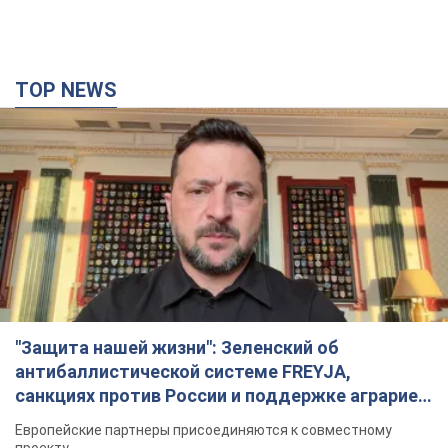
"Защита нашей жизни": Зеленский об
антибаллистической системе FREYJA,
санкциях против России и поддержке аграриев.
Видео
Европейские партнеры присоединяются к совместному
проекту
5 годин тому
53,5 т.
"Балистика убивает людей": Сикорский призвал
обсудить перехват вражеских ракет над
Украиной
Глава МИД Польши призвал сбивать российские ракеты над
Украиной
5 годин тому
8,1 т.