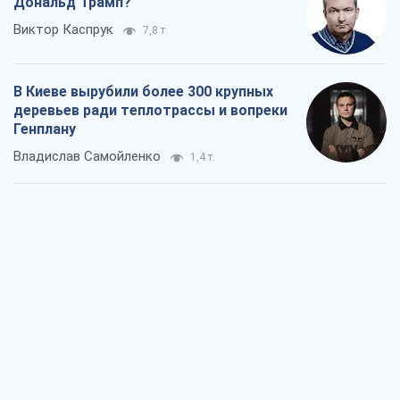
Как атаки Сил обороны Украины
сократили экспорт российских
нефтепродуктов
Андрей Клименко
2,0 т.
Два супертурнира Магучих: спортивній
календарь осени-2026
Александр Липенко
5,4 т.