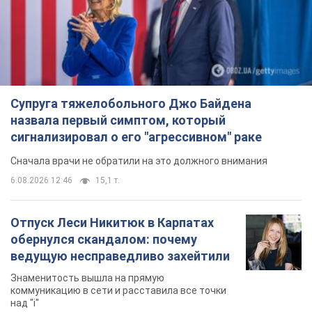
Отпуск Леси Никитюк в Карпатах
обернулся скандалом: почему
ведущую несправедливо захейтили
Знаменитость вышла на прямую
коммуникацию в сети и расставила все точки
над "i"
7 годин тому
12,1 т.
Не только из-за зарплаты: почему
украинцы не спешат соглашаться на
вакансии
Чего больше всего не хватает на рынке труда
9 годин тому
3,1 т.