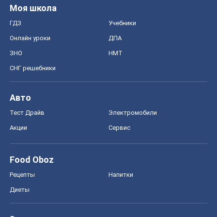
Акции
Сервис
Food Oboz
Рецепты
Напитки
Диеты
Экономика
Рынки и компании
Mакроэкономика
MedOboz
Новости медицины
MAMACLUB
Шоу
Афиша
Сплетни