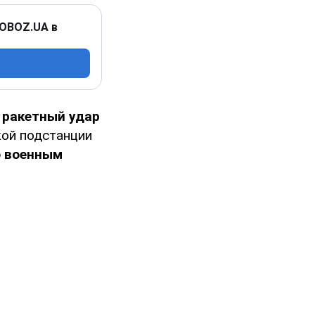
 OBOZ.UA в
 ракетный удар
кой подстанции
ю военным