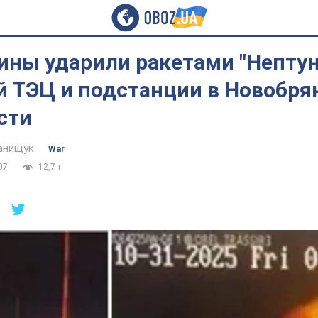
ины ударили ракетами "Нептун
 ТЭЦ и подстанции в Новобря
сти
анищук
War
07
12,7 т.