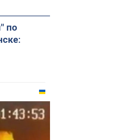
" по
нске: