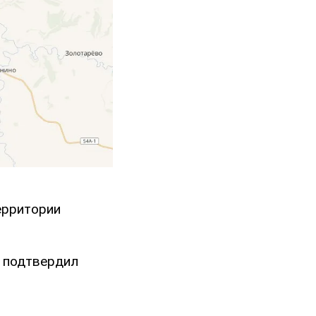
ерритории
е подтвердил