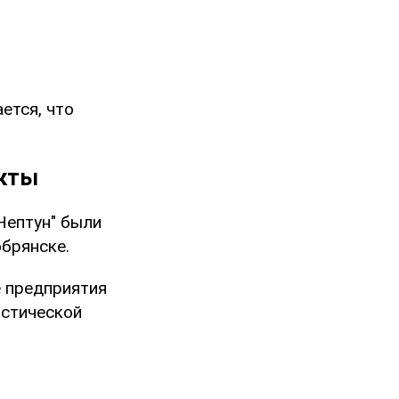
ется, что
екты
Нептун" были
брянске.
 предприятия
истической