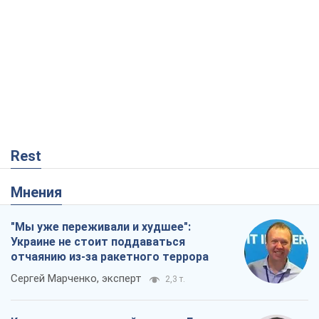
Rest
Мнения
"Мы уже переживали и худшее":
Украине не стоит поддаваться
отчаянию из-за ракетного террора
Сергей Марченко, эксперт
2,3 т.
Кремль переносит войну в тыл Европы:
под угрозой критическая логистика
Виктор Ягун
12,8 т.
Не месть, а стратегия: Украина
заставляет Россию платить за войну
Виктор Андрусив
783