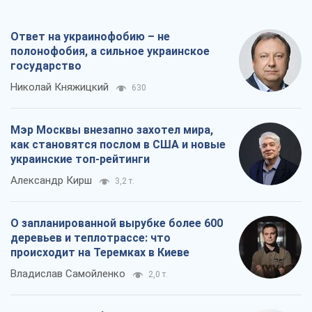
как становятся послом в США и новые
украинские топ-рейтинги
Александр Кирш
3,2 т.
О запланированной вырубке более 600
деревьев и теплотрассе: что
происходит на Теремках в Киеве
Владислав Самойленко
2,0 т.
Как атаки Сил обороны Украины
сократили экспорт российских
нефтепродуктов
Андрей Клименко
3,8 т.
Все мнения