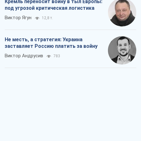
Ответ на украинофобию – не
полонофобия, а сильное украинское
государство
Николай Княжицкий
630
Мэр Москвы внезапно захотел мира,