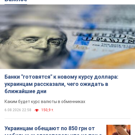
Банки "готовятся" к новому курсу доллара:
украинцам рассказали, чего ожидать в
ближайшие дни
Каким будет курс валюты в обменниках
6.08.2026 22:58
150,9 т.
Украинцам обещают по 850 грн от
мобильных операторов: что не так с
этими сообщениями
Как не попасть в ловушку мошенников
6.08.2026 21:02
15,6 т.
Самый дорогой футболист
"Динамо" забил "Карабаху" уже на
10-й минуте матча. Видео