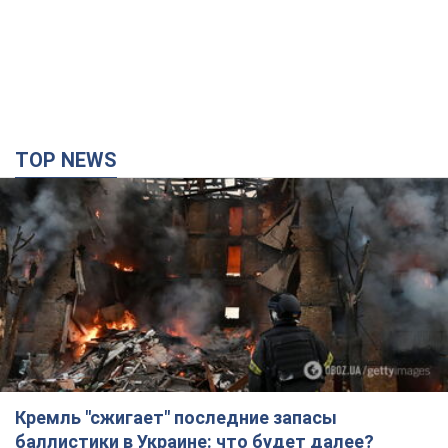
Кремль "сжигает" последние запасы
баллистики в Украине: что будет далее?
Интервью с Шарпом
В июле страна-агрессор установила "рекорд" по количеству
запущенных по Украине баллистических ракет
5 годин тому
58,6 т.
В Екатеринбурге атакован склад Wildberries:
есть попадания, поднялся дым. Фото и видео