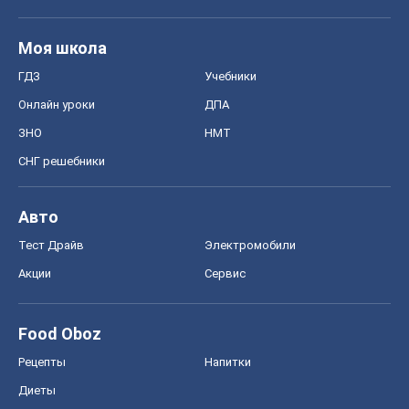
Авто
Тест Драйв
Электромобили
Акции
Сервис
Food Oboz
Рецепты
Напитки
Диеты
Экономика
Рынки и компании
Mакроэкономика
MedOboz
Новости медицины
MAMACLUB