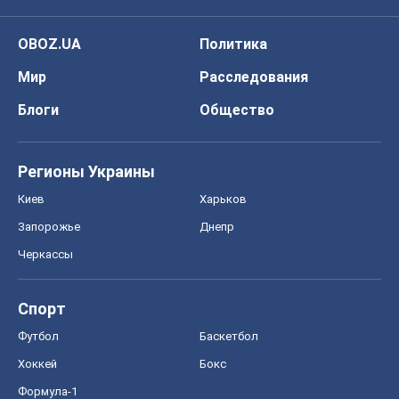
Киев
Харьков
Запорожье
Днепр
Черкассы
Спорт
Футбол
Баскетбол
Хоккей
Бокс
Формула-1
Моя школа
ГДЗ
Учебники
Онлайн уроки
ДПА
ЗНО
НМТ
СНГ решебники