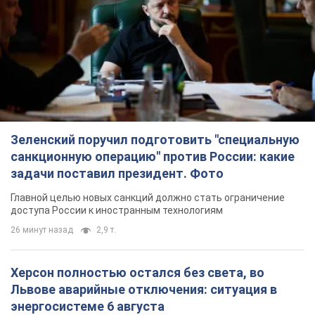
санкционную операцию" против России: какие
задачи поставил президент. Фото
Главной целью новых санкций должно стать ограничение
доступа России к иностранным технологиям
26 минут назад
2,9 т.
Херсон полностью остался без света, во
Львове аварийные отключения: ситуация в
энергосистеме 6 августа
Россияне нанесли удар по важному энергообъекту
3 часа назад
12,8 т.
Налоговая служба передаст Минобороны
данные о мужчинах в возрасте от 18 до 60 лет:
зачем это нужно
Это необходимо для проверки воинского учета