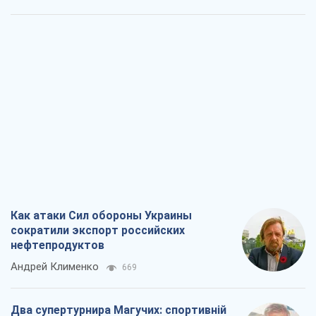
Как атаки Сил обороны Украины
сократили экспорт российских
нефтепродуктов
Андрей Клименко
669
Два супертурнира Магучих: спортивній
календарь осени-2026
Александр Липенко
462
Ракетный щит и меч Украины: ставка
на производство собственных ракет
Кирилл Татаринов
1,3 т.