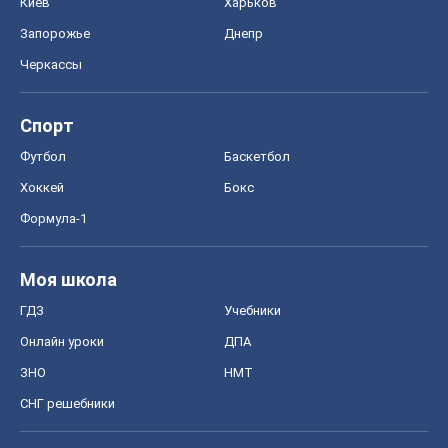
Формула-1
Моя школа
ГДЗ
Учебники
Онлайн уроки
ДПА
ЗНО
НМТ
СНГ решебники
Авто
Тест Драйв
Электромобили
Акции
Сервис
Food Oboz
Рецепты
Напитки