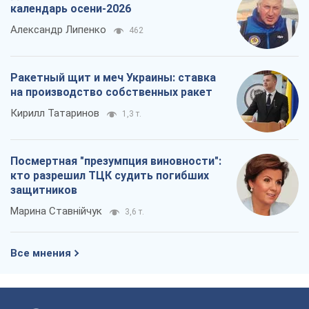
Посмертная "презумпция виновности":
кто разрешил ТЦК судить погибших
защитников
Марина Ставнійчук
3,6 т.
Все мнения
О компании
Команда
Правовая информация
Политика
конфиденциальности
Реклама на сайте
Документы
Редакционная политика
Журналисты OBOZ.UA на месте