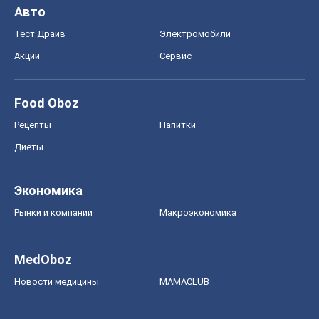
Диеты
Экономика
Рынки и компании
Mакроэкономика
MedOboz
Новости медицины
MAMACLUB
Шоу
Афиша
Сплетни
Красота
Мода
Женский Журнал