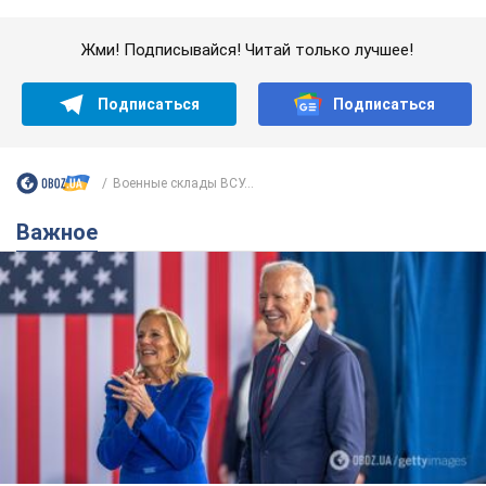
Важное
Супруга тяжелобольного Джо Байдена
назвала первый симптом, который
сигнализировал о его "агрессивном" раке
Сначала врачи не обратили на это должного внимания
7 часов назад
11,1 т.
Ее убила Россия: умерла 13-летняя