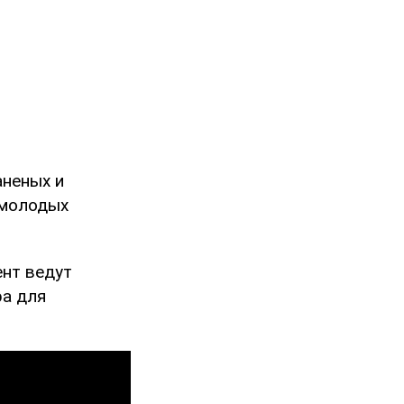
аненых и
 молодых
ент ведут
ра для