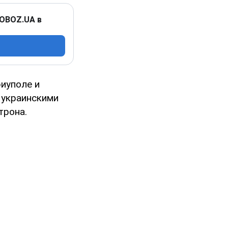
 OBOZ.UA в
риуполе и
 украинскими
трона.