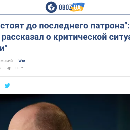
стоят до последнего патрона":
рассказал о критической ситу
и"
омский
War
6
33,0 т.