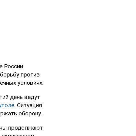
е России
 борьбу против
ечных условиях.
тий день ведут
уполе
. Ситуация
ржать оборону.
аины продолжают
 окруженном