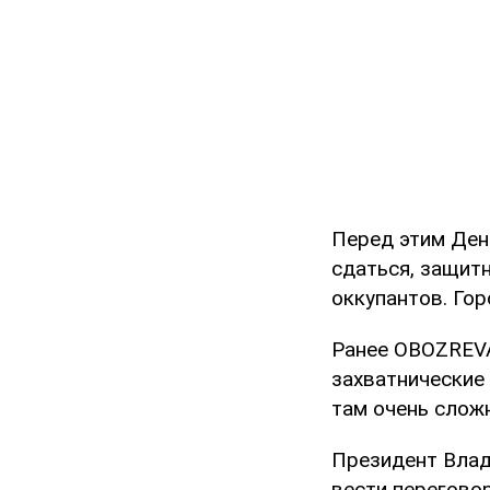
Перед этим Ден
сдаться, защит
оккупантов. Гор
Ранее OBOZREVA
захватнические
там очень слож
Президент Влад
вести перегово