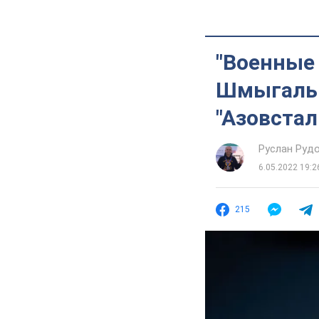
"Военные 
Шмыгаль 
"Азовстал
Руслан Руд
6.05.2022 19:2
215