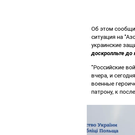
Об этом сообщи
ситуация на "Аз
украинские защ
доскролльте до 
"Российские вой
вчера, и сегодн
военные героич
патрону, к посл