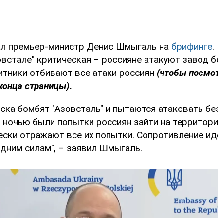
л премьер-министр Денис Шмыгаль на
брифинге
.
овстале" критическая – россияне атакуют завод б
итники отбивают все атаки россиян
(чтобы посмот
конца страницы).
ска бомбят "Азовсталь" и пытаются атаковать бе
я ночью были попытки россиян зайти на территор
ески отражают все их попытки. Сопротивление ид
едним силам", – заявил Шмыгаль.