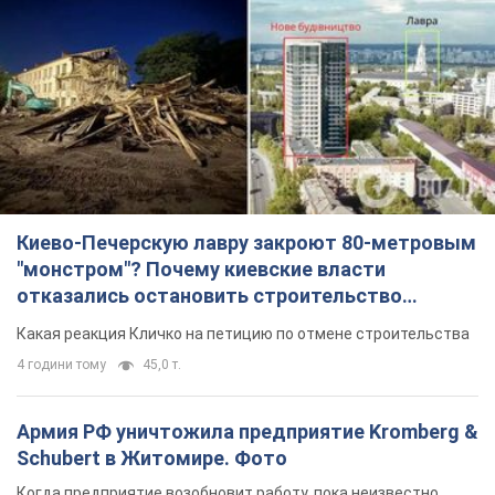
Киево-Печерскую лавру закроют 80-метровым
"монстром"? Почему киевские власти
отказались остановить строительство
небоскреба "московского верующего"
Какая реакция Кличко на петицию по отмене строительства
4 години тому
45,0 т.
Армия РФ уничтожила предприятие Kromberg &
Schubert в Житомире. Фото
Когда предприятие возобновит работу, пока неизвестно