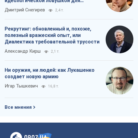
идеологической ловушкой для
российских оккупантов
Дмитрий Снегирев
2,4 т.
Рекрутинг: обновленный и, похоже,
полезный вражеский опыт, или
Диалектика требовательной трусости
Александр Кирш
2,1 т.
Ни оружия, ни людей: как Лукашенко
создает новую армию
Игар Тышкевич
16,8 т.
Все мнения