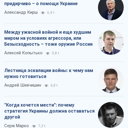
придирчиво – о помощи Украине
Александр Кирш
6,4 т.
Между ужасной войной и еще худшим
миром на условиях агрессора, или
Безысходность – тоже оружие России
Алексей Копытько
5,8 т.
Лестница эскалации войны: к чему нам
нужно готовиться
Андрей Шевчишин
6,8 т.
"Когда хочется мести": почему
стратегия Украины должна оставаться
другой
Серж Марко
7,3 т.