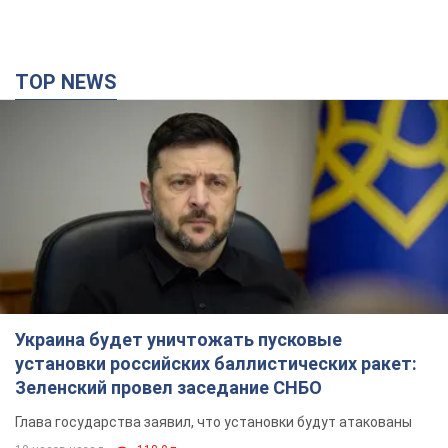
Украина будет уничтожать пусковые
установки российских баллистических ракет:
Зеленский провел заседание СНБО
Глава государства заявил, что установки будут атакованы
10 часов назад
118,0 т.
В июле армия РФ потеряла рекордное
количество БПЛА, лодок и катеров: в
Минобороны обнародовали статистику
В прошлом месяце также выросли потери РФ в живой силе и
танках, а также количество поражений на большом
расстоянии
8 часов назад
4,3 т.