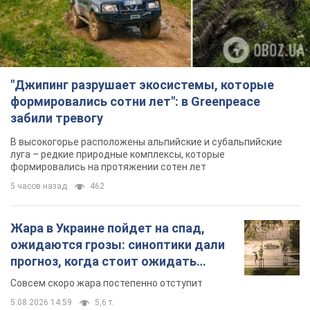
5 часов назад
462
Жара в Украине пойдет на спад,
ожидаются грозы: синоптики дали
прогноз, когда стоит ожидать
изменения погоды
Совсем скоро жара постепенно отступит
5.08.2026 14:59
5,6 т.
"Или, может, я запугана с детства?"
Елена Зарецкая – об убийстве
бабушки-диссидентки Аллы
Горской, критике сына Стуса и
OBOZ.UA встретился с внучкой художницы-
бегстве в Португалию с пятью
диссидентки в Лиссабоне
детьми
5.08.2026 04:00
25,7 т.