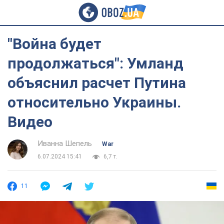
"Война будет
продолжаться": Умланд
объяснил расчет Путина
относительно Украины.
Видео
Иванна Шепель
War
6.07.2024 15:41
6,7 т.
11