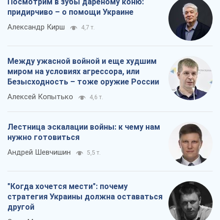
нужно готовиться
Андрей Шевчишин
5,5 т.
"Когда хочется мести": почему
стратегия Украины должна оставаться
другой
Серж Марко
6,1 т.
Все мнения
О компании
Команда
Правовая информация
Политика