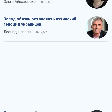
Посмотрим в зубы дареному коню:
придирчиво – о помощи Украине
Александр Кирш
4,7 т.
Между ужасной войной и еще худшим
миром на условиях агрессора, или
Безысходность – тоже оружие России
Алексей Копытько
4,6 т.
Лестница эскалации войны: к чему нам