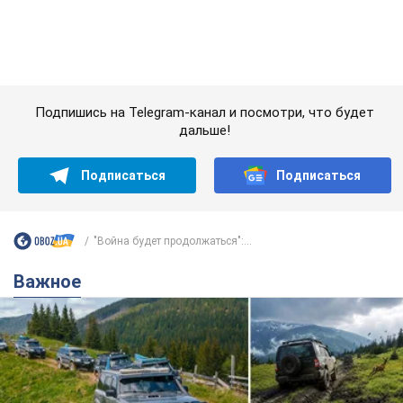
"Война будет продолжаться":...
Важное
"Джипинг разрушает экосистемы, которые
формировались сотни лет": в Greenpeace
забили тревогу
В высокогорье расположены альпийские и субальпийские
луга – редкие природные комплексы, которые
формировались на протяжении сотен лет