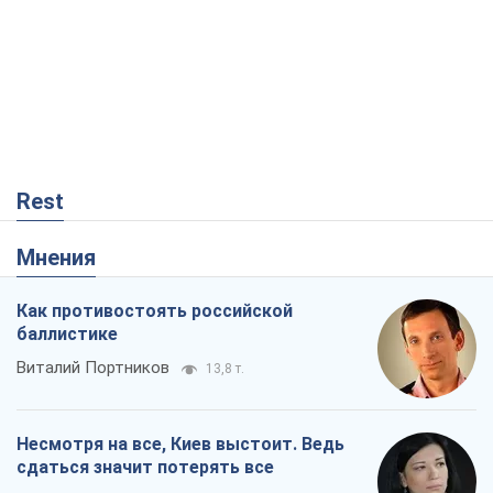
Как противостоять российской
баллистике
Виталий Портников
13,8 т.
Несмотря на все, Киев выстоит. Ведь
сдаться значит потерять все
Ольга Айвазовская
9,6 т.
Запад обязан остановить путинский
геноцид украинцев
Леонид Невзлин
2,5 т.