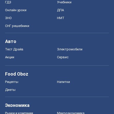
Food Oboz
Рецепты
Напитки
Диеты
Экономика
Рынки и компании
Mакроэкономика
MedOboz
Новости медицины
MAMACLUB
Шоу
Афиша
Сплетни
Красота
Мода
Женский Журнал