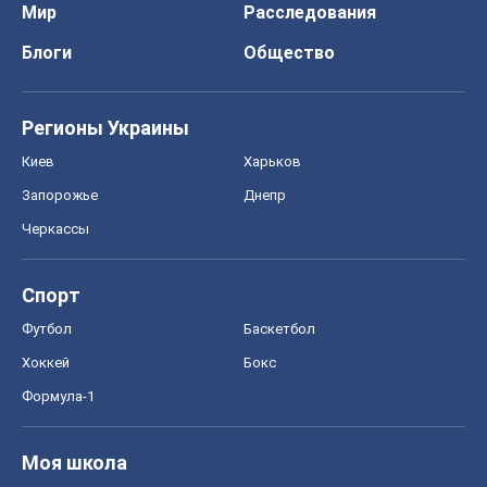
Спорт
Футбол
Баскетбол
Хоккей
Бокс
Формула-1
Моя школа
ГДЗ
Учебники
Онлайн уроки
ДПА
ЗНО
НМТ
СНГ решебники
Авто
Тест Драйв
Электромобили
Акции
Сервис