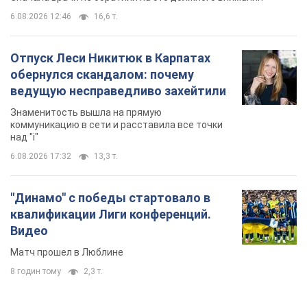
6.08.2026 12:46
16,6 т.
Отпуск Леси Никитюк в Карпатах
обернулся скандалом: почему
ведущую несправедливо захейтили
Знаменитость вышла на прямую
коммуникацию в сети и расставила все точки
над "i"
6.08.2026 17:32
13,3 т.
"Динамо" с победы стартовало в
квалификации Лиги конференций.
Видео
Матч прошел в Люблине
8 годин тому
2,3 т.