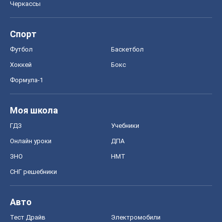
Черкассы
Спорт
Футбол
Баскетбол
Хоккей
Бокс
Формула-1
Моя школа
ГДЗ
Учебники
Онлайн уроки
ДПА
ЗНО
НМТ
СНГ решебники
Авто
Тест Драйв
Электромобили