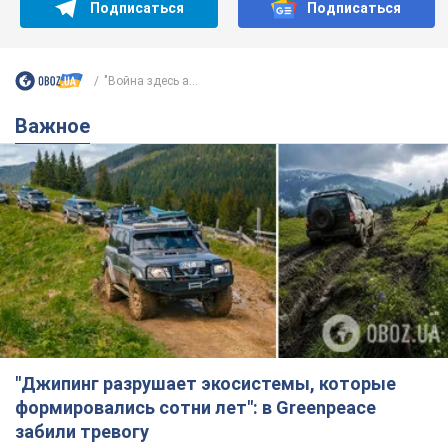
"Джипинг разрушает экосистемы, которые
формировались сотни лет": в Greenpeace
забили тревогу
В высокогорье расположены альпийские и субальпийские
луга – редкие природные комплексы, которые
формировались на протяжении сотен лет
7 годин тому
534
Жара в Украине пойдет на спад,
ожидаются грозы: синоптики дали
прогноз, когда стоит ожидать