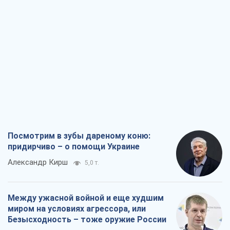
Посмотрим в зубы дареному коню:
придирчиво – о помощи Украине
Александр Кирш
5,0 т.
Между ужасной войной и еще худшим
миром на условиях агрессора, или
Безысходность – тоже оружие России
Алексей Копытько
4,7 т.
Лестница эскалации войны: к чему нам
нужно готовиться
Андрей Шевчишин
5,7 т.
"Когда хочется мести": почему