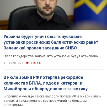
Зеленский провел заседание СНБО
Глава государства заявил, что установки будут атакованы
11 годин тому
126,6 т.
В июле армия РФ потеряла рекордное
количество БПЛА, лодок и катеров: в
Минобороны обнародовали статистику
В прошлом месяце также выросли потери РФ в живой силе и
танках, а также количество поражений на большом
расстоянии
9 годин тому
4,6 т.
"Нужны быстрые и нестандартные подходы":
Корецкий пообещал предоставить бизнесу
приоритетный доступ к имеющимся
складским помещениям
Так или иначе, бизнес после обстрелов получит поддержку
5 годин тому
966