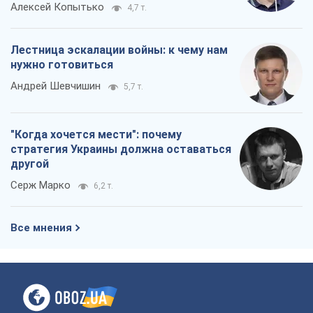
стратегия Украины должна оставаться
другой
Серж Марко
6,2 т.
Все мнения
О компании
Команда
Правовая информация
Политика
конфиденциальности
Реклама на сайте
Документы
Редакционная политика
Журналисты OBOZ.UA на месте
событий