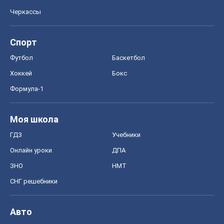
Моя школа
ГДЗ
Учебники
Онлайн уроки
ДПА
ЗНО
НМТ
СНГ решебники
Авто
Тест Драйв
Электромобили
Акции
Сервис
Food Oboz
Рецепты
Напитки
Диеты