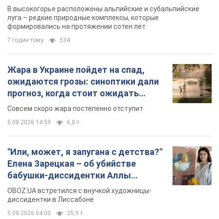
изменения погоды
Совсем скоро жара постепенно отступит
5.08.2026 14:59
6,0 т.
"Или, может, я запугана с детства?"
Елена Зарецкая – об убийстве
бабушки-диссидентки Аллы
Горской, критике сына Стуса и
OBOZ.UA встретился с внучкой художницы-
бегстве в Португалию с пятью
диссидентки в Лиссабоне
детьми
5.08.2026 04:00
25,9 т.