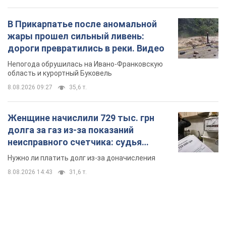
В Прикарпатье после аномальной
жары прошел сильный ливень:
дороги превратились в реки. Видео
Непогода обрушилась на Ивано-Франковскую
область и курортный Буковель
8.08.2026 09:27
35,6 т.
Женщине начислили 729 тыс. грн
долга за газ из-за показаний
неисправного счетчика: судья
вынес неожиданное решение
Нужно ли платить долг из-за доначисления
8.08.2026 14:43
31,6 т.