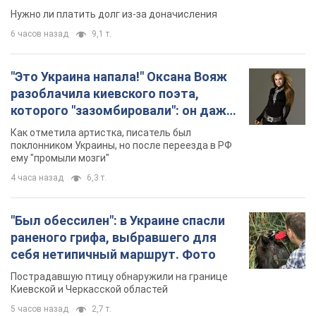
Нужно ли платить долг из-за доначисления
6 часов назад
9,1 т.
"Это Украина напала!" Оксана Вояж
разоблачила киевского поэта,
которого "зазомбировали": он даже
русского не знал, а теперь хочет
Как отметила артистка, писатель был
геноцида украинцев
поклонником Украины, но после переезда в РФ
ему "промыли мозги"
4 часа назад
6,3 т.
"Был обессилен": в Украине спасли
раненого грифа, выбравшего для
себя нетипичный маршрут. Фото
Пострадавшую птицу обнаружили на границе
Киевской и Черкасской областей
5 часов назад
2,7 т.