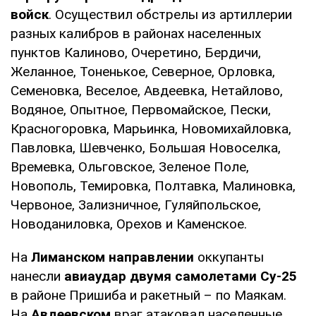
войск
. Осуществил обстрелы из артиллерии
разных калибров в районах населенных
пунктов Калиново, Очеретино, Бердичи,
Желанное, Тоненькое, Северное, Орловка,
Семеновка, Веселое, Авдеевка, Нетайлово,
Водяное, Опытное, Первомайское, Пески,
Красногоровка, Марьинка, Новомихайловка,
Павловка, Шевченко, Большая Новоселка,
Времевка, Ольговское, Зеленое Поле,
Новополь, Темировка, Полтавка, Малиновка,
Червоное, Зализничное, Гуляйпольское,
Новоданиловка, Орехов и Каменское.
На
Лиманском направлении
оккупанты
нанесли
авиаудар двумя самолетами Су-25
в районе Пришиба и ракетный – по Маякам.
На
Авдеевском
враг атаковал населенные