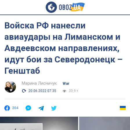
Войска РФ нанесли
авиаудары на Лиманском и
Авдеевском направлениях,
идут бои за Северодонецк –
Генштаб
Марина Лисничук
War
20.06.2022 07:35
33,9 т.
204