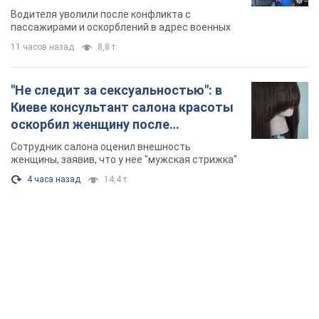
военным и поплатился за это.
Водителя уволили после конфликта с
Видео
пассажирами и оскорблений в адрес военных
11 часов назад
8,8 т.
"Не следит за сексуальностью": в
Киеве консультант салона красоты
оскорбил женщину после
химиотерапии, разгорелся скандал.
Сотрудник салона оценил внешность
Фото
женщины, заявив, что у нее "мужская стрижка"
4 часа назад
14,4 т.