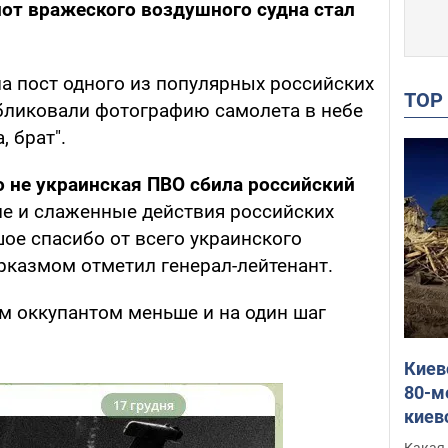
от вражеского воздушного судна стал
а пост одного из популярных российских
TO
бликовали фотографию самолета в небе
, брат".
о не украинская ПВО сбила российский
ие и слаженные действия российских
шое спасибо от всего украинского
сарказмом отметил генерал-лейтенант.
им оккупантом меньше и на один шаг
Киев
80-м
киев
оста
Какая 