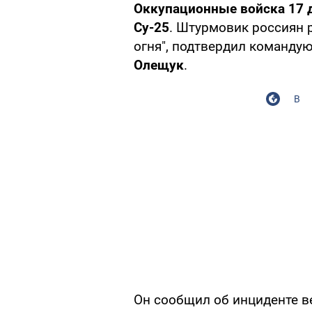
Оккупационные войска 17 
Су-25
. Штурмовик россиян 
огня", подтвердил команд
Олещук
.
В
Он сообщил об инциденте ве