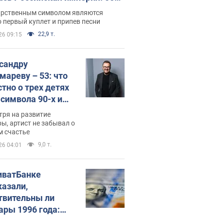
 не рассказывают в школе
арственным символом являются
 первый куплет и припев песни
22,9 т.
26 09:15
сандру
мареву – 53: что
стно о трех детях
-символа 90-х и
они выглядят
тря на развитие
ы, артист не забывал о
м счастье
9,0 т.
26 04:01
иватБанке
казали,
твительны ли
ары 1996 года: