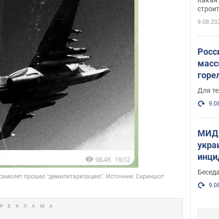
небо
строи
веру
9.08.20
Росс
масс
горе
есть
Для те
9.0
МИД 
укра
инци
прои
Беседа
9.0