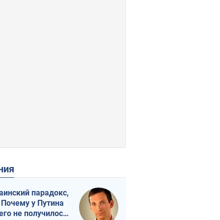
ения
аинский парадокс,
 Почему у Путина
его не получилось