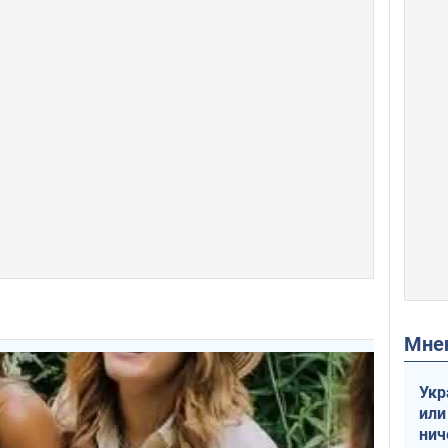
Мн
Укр
или
нич