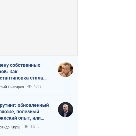
лену собственных
ов: как
стантиновка стала
вной идеологической
1,4 т.
рий Снегирев
ушкой для российских
упантов
рутинг: обновленный
похоже, полезный
жеский опыт, или
лектика
1,5 т.
сандр Кирш
бовательной трусости