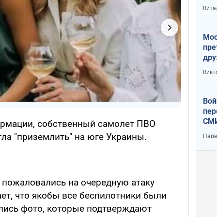
с У
Вита
Мос
пре
дру
зав
Викт
Кит
Вой
пер
СМИ
рмации, собственный самолет ПВО
You
ла "приземлить" на юге Украины.
Паве
Ф пожаловались на очередную атаку
ет, что якобы все беспилотники были
ились фото, которые подтверждают