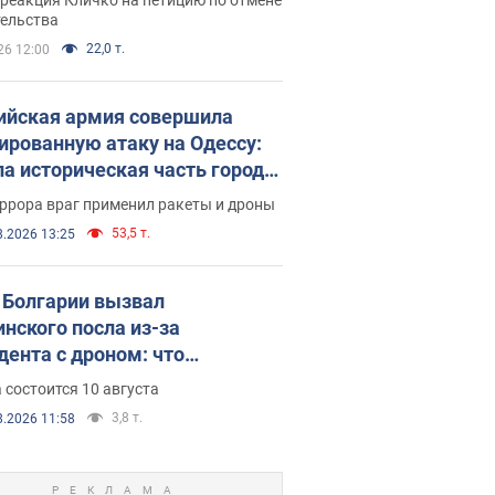
скреба "московского
тельства
ющего"
22,0 т.
26 12:00
ийская армия совершила
ированную атаку на Одессу:
ла историческая часть города,
 пострадавшие. Фото и видео
ррора враг применил ракеты и дроны
53,5 т.
8.2026 13:25
Болгарии вызвал
инского посла из-за
дента с дроном: что
зошло
 состоится 10 августа
3,8 т.
8.2026 11:58