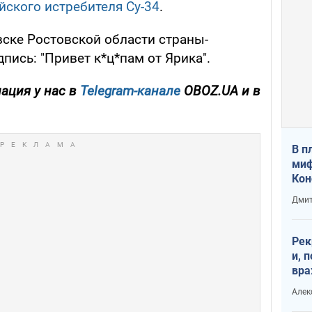
ского истребителя Су-34
.
ске Ростовской области страны-
пись: "Привет к*ц*пам от Ярика".
ация у нас в
Telegram-канале
OBOZ.UA и в
В п
миф
Кон
гла
Дмит
лов
окк
Рек
и, 
вра
Диа
Алек
тре