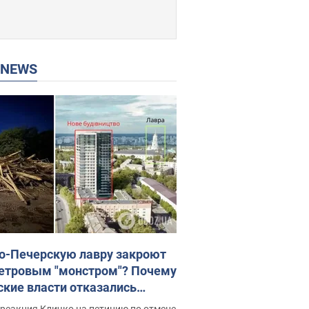
P NEWS
о-Печерскую лавру закроют
етровым "монстром"? Почему
ские власти отказались
новить строительство
реакция Кличко на петицию по отмене