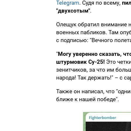
Telegram
. Судя по всему,
пил
"двухсотым"
.
Олещук обратил внимание н
военных пабликов. Там опу
с подписью: "Вечного полета
"
Могу уверенно сказать, чт
штурмовик Су-25!
Это четк
зенитчиков, за что им боль
народа! Так держать!" – с 
Также он написал, что "одн
ближе к нашей победе".