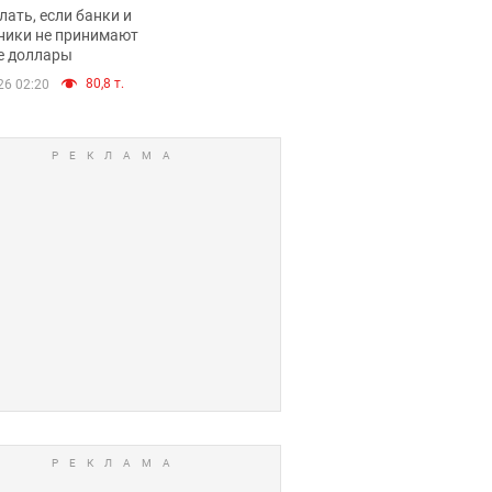
имают ли
лать, если банки и
нники и банки
ники не принимают
е доллары
е купюры
80,8 т.
26 02:20