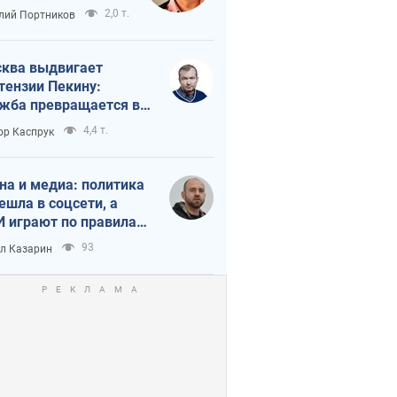
краиной
2,0 т.
лий Портников
ква выдвигает
тензии Пекину:
жба превращается в
исимость России от
4,4 т.
ор Каспрук
ая
на и медиа: политика
ешла в соцсети, а
 играют по правилам
Tube
93
л Казарин