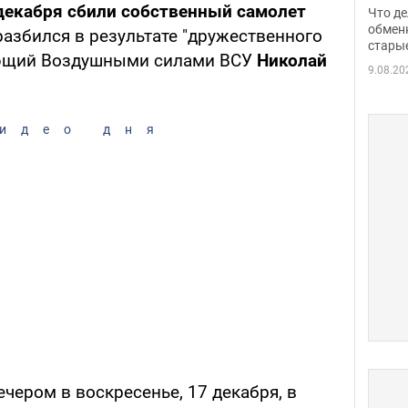
прин
декабря сбили собственный самолет
Что де
обме
обмен
разбился в результате "дружественного
стары
таки
ующий Воздушными силами ВСУ
Николай
9.08.20
идео дня
чером в воскресенье, 17 декабря, в