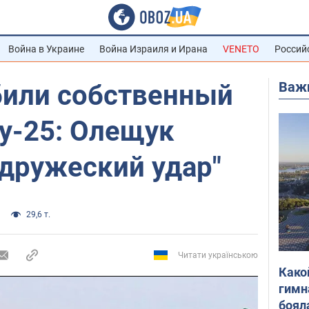
Война в Украине
Война Израиля и Ирана
VENETO
Россий
Важ
били собственный
у-25: Олещук
"дружеский удар"
29,6 т.
Читати українською
Како
гимн
боял