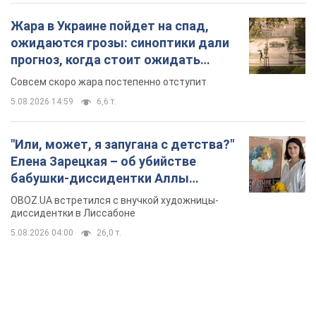
Жара в Украине пойдет на спад,
ожидаются грозы: синоптики дали
прогноз, когда стоит ожидать
изменения погоды
Совсем скоро жара постепенно отступит
5.08.2026 14:59
6,6 т.
"Или, может, я запугана с детства?"
Елена Зарецкая – об убийстве
бабушки-диссидентки Аллы
Горской, критике сына Стуса и
OBOZ.UA встретился с внучкой художницы-
бегстве в Португалию с пятью
диссидентки в Лиссабоне
детьми
5.08.2026 04:00
26,0 т.