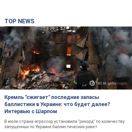
TOP NEWS
Кремль "сжигает" последние запасы
баллистики в Украине: что будет далее?
Интервью с Шарпом
В июле страна-агрессор установила "рекорд" по количеству
запущенных по Украине баллистических ракет