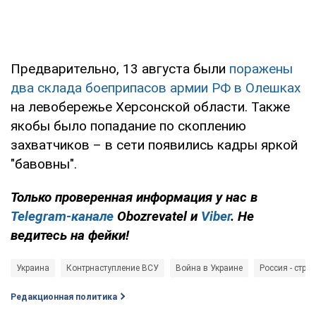
Предварительно, 13 августа были
поражены
два склада боеприпасов армии РФ в Олешках
на левобережье Херсонской области. Также
якобы было попадание по скоплению
захватчиков – в сети появились кадры яркой
"бавовны".
Только
проверенная информация у нас в
Telegram-канале
Obozrevatel и
Viber
. Не
ведитесь на фейки!
Украина
Контрнаступление ВСУ
Война в Украине
Россия - стра
Редакционная политика