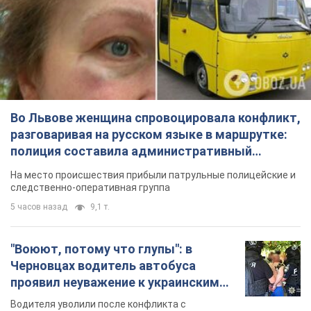
Во Львове женщина спровоцировала конфликт,
разговаривая на русском языке в маршрутке:
полиция составила административный
протокол. Видео
На место происшествия прибыли патрульные полицейские и
следственно-оперативная группа
5 часов назад
9,1 т.
"Воюют, потому что глупы": в
Черновцах водитель автобуса
проявил неуважение к украинским
военным и поплатился за это.
Водителя уволили после конфликта с