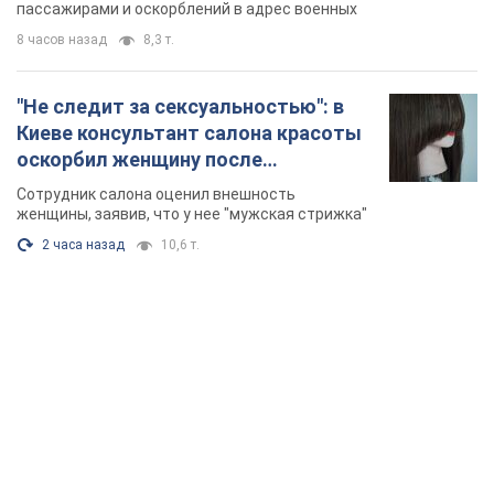
Видео
пассажирами и оскорблений в адрес военных
8 часов назад
8,3 т.
"Не следит за сексуальностью": в
Киеве консультант салона красоты
оскорбил женщину после
химиотерапии, разгорелся скандал.
Сотрудник салона оценил внешность
Фото
женщины, заявив, что у нее "мужская стрижка"
2 часа назад
10,6 т.