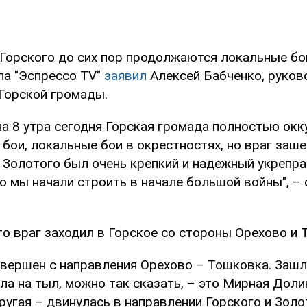
 Горского до сих пор продолжаются локальные бои
ла "Эспрессо TV"
заявил
Алексей Бабченко, руков
Горской громады.
на 8 утра сегодня Горская громада полностью окк
бои, локальные бои в окрестностях, но враг заше
е Золотого был очень крепкий и надежный укрепра
о мы начали строить в начале большой войны", –
то враг заходил в Горское со стороны Орехово и 
вершен с направления Орехово – Тошковка. Зашли
а на тыл, можно так сказать, – это Мирная Доли
ругая – двинулась в направлении Горского и Золо