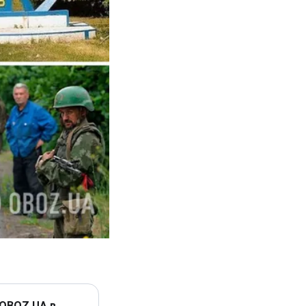
 OBOZ.UA в