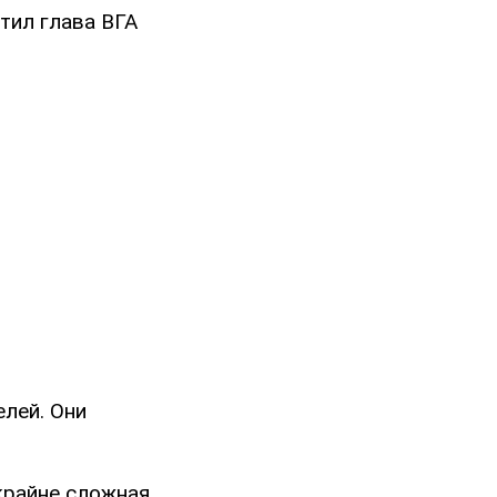
тил глава ВГА
елей. Они
крайне сложная.