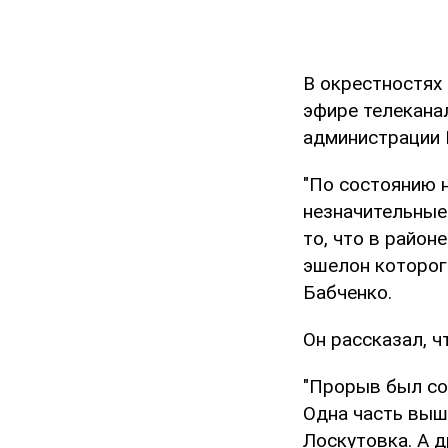
В окрестностях
эфире телекана
администрации 
"По состоянию 
незначительные 
то, что в район
эшелон которог
Бабченко.
Он рассказал, ч
"Прорыв был со
Одна часть вышл
Лоскутовка. А д