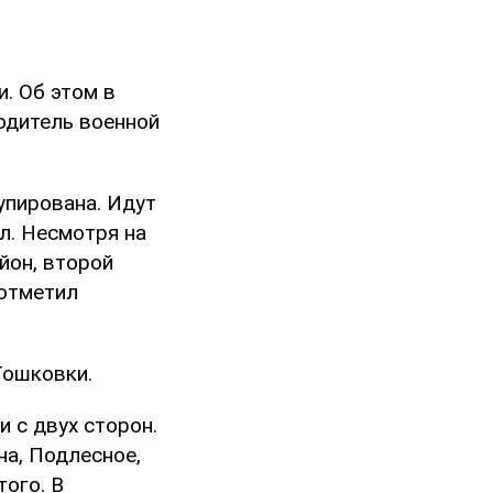
. Об этом в
одитель военной
упирована. Идут
л. Несмотря на
йон, второй
 отметил
Тошковки.
 с двух сторон.
на, Подлесное,
того. В