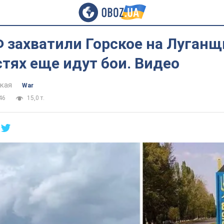
 захватили Горское на Луганщ
тях еще идут бои. Видео
цкая
War
46
15,0 т.