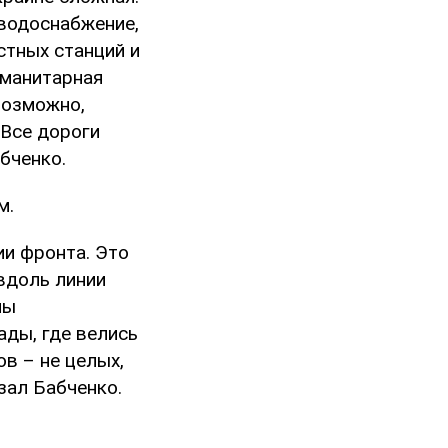
 водоснабжение,
стных станций и
уманитарная
возможно,
 Все дороги
бченко.
м.
ии фронта. Это
вдоль линии
ны
ады, где велись
в – не целых,
зал Бабченко.