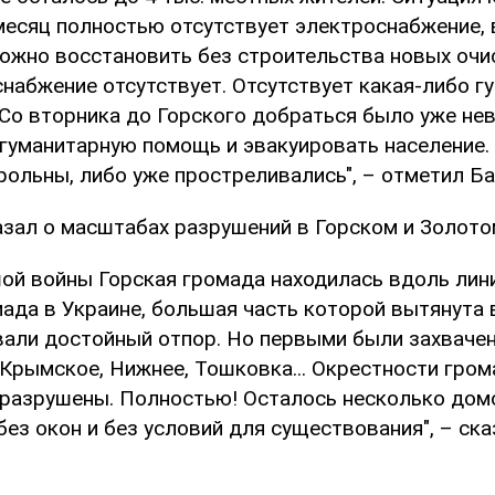
месяц полностью отсутствует электроснабжение,
ожно восстановить без строительства новых очи
набжение отсутствует. Отсутствует какая-либо г
Со вторника до Горского добраться было уже не
 гуманитарную помощь и эвакуировать население.
рольны, либо уже простреливались", – отметил Ба
азал о масштабах разрушений в Горском и Золото
шой войны Горская громада находилась вдоль лин
мада в Украине, большая часть которой вытянута 
вали достойный отпор. Но первыми были захваче
Крымское, Нижнее, Тошковка... Окрестности гром
 разрушены. Полностью! Осталось несколько домо
ез окон и без условий для существования", – ска