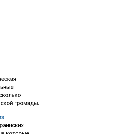
ческая
льные
сколько
рской громады.
из
краинских
 в которые