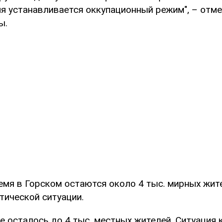
я устанавливается оккупационный режим", – отме
ы.
емя в Горском остаются около 4 тыс. мирных жит
тической ситуации.
е осталось до 4 тыс. местных жителей. Ситуация 