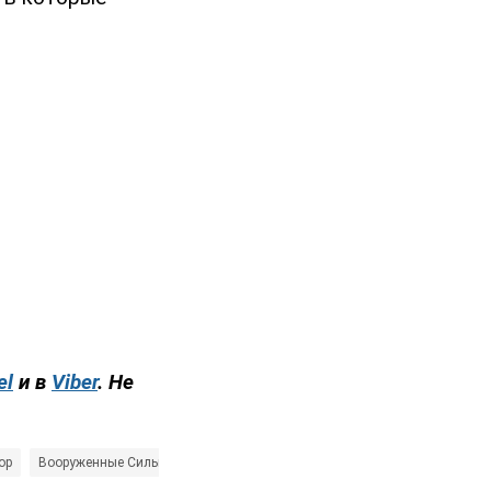
el
и в
Viber
. Не
ор
Вооруженные Силы Украины