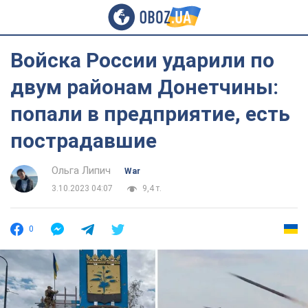
Войска России ударили по
двум районам Донетчины:
попали в предприятие, есть
пострадавшие
Ольга Липич
War
3.10.2023 04:07
9,4 т.
0