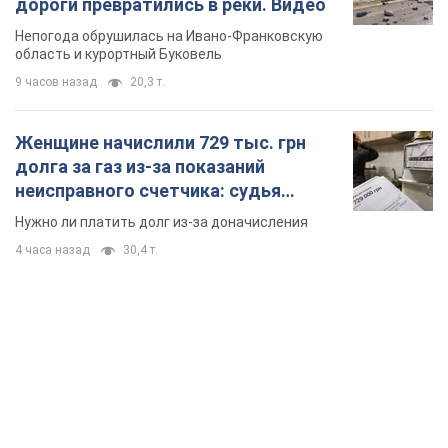
дороги превратились в реки. Видео
Непогода обрушилась на Ивано-Франковскую
область и курортный Буковель
9 часов назад
20,3 т.
Женщине начислили 729 тыс. грн
долга за газ из-за показаний
неисправного счетчика: судья
вынес неожиданное решение
Нужно ли платить долг из-за доначисления
4 часа назад
30,4 т.