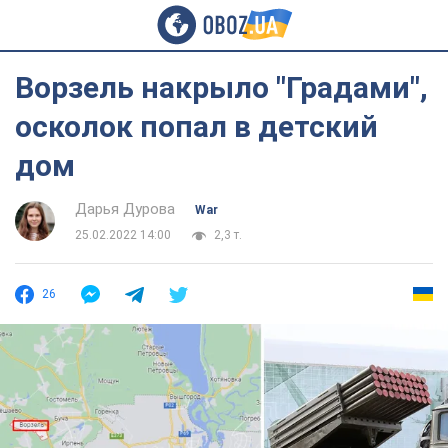
Ворзель накрыло "Градами",
осколок попал в детский
дом
Дарья Дурова
War
25.02.2022 14:00
2,3 т.
26