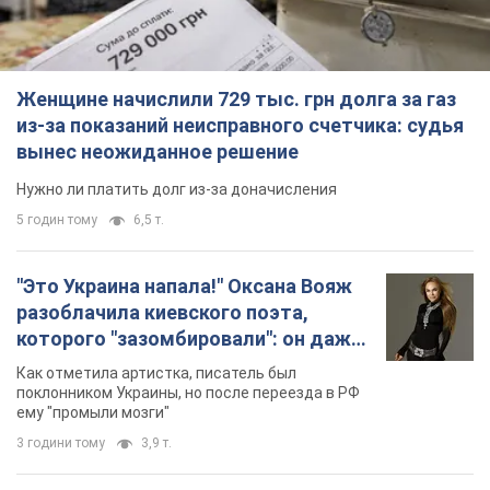
Женщине начислили 729 тыс. грн долга за газ
из-за показаний неисправного счетчика: судья
вынес неожиданное решение
Нужно ли платить долг из-за доначисления
5 годин тому
6,5 т.
"Это Украина напала!" Оксана Вояж
разоблачила киевского поэта,
которого "зазомбировали": он даже
русского не знал, а теперь хочет
Как отметила артистка, писатель был
геноцида украинцев
поклонником Украины, но после переезда в РФ
ему "промыли мозги"
3 години тому
3,9 т.