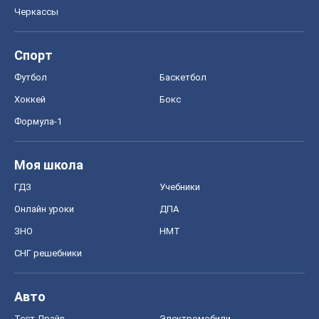
СНГ решебники
Авто
Тест Драйв
Электромобили
Акции
Сервис
Food Oboz
Рецепты
Напитки
Диеты
Экономика
Рынки и компании
Mакроэкономика
MedOboz