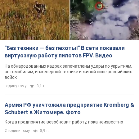
Schubert в Житомире. Фото
Когда предприятие возобновит работу, пока неизвестно
2 години тому
8,9 т.
Киево-Печерскую лавру закроют 80-метровым
"монстром"? Почему киевские власти
отказались остановить строительство
небоскреба "московского верующего"
Какая реакция Кличко на петицию по отмене строительства
5 годин тому
60,6 т.