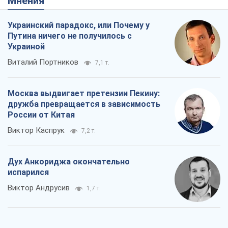
Виктор Андрусив
1,7 т.
Война и медиа: политика перешла в
соцсети, а СМИ играют по правилам
YouTube
Павел Казарин
1,0 т.