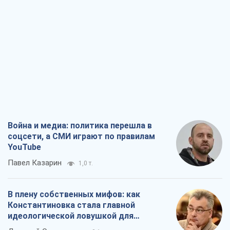
В плену собственных мифов: как
Константиновка стала главной
идеологической ловушкой для
российских оккупантов
Дмитрий Снегирев
3,1 т.
Рекрутинг: обновленный и, похоже,
полезный вражеский опыт, или
Диалектика требовательной трусости
Александр Кирш
2,5 т.
Ни оружия, ни людей: как Лукашенко
создает новую армию
Игар Тышкевич
17,0 т.
Все мнения