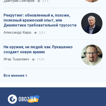
О компании
Команда
Правовая информация
Политика
конфиденциальности
Реклама на сайте
Документы
Редакционная политика
Журналисты OBOZ.UA на месте
событий
OBOZ.UA
Политика
Мир
Расследования
Блоги
Общество