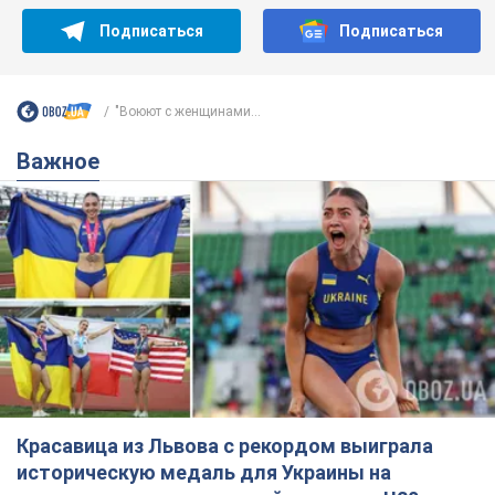
Красавица из Львова с рекордом выиграла
историческую медаль для Украины на
чемпионате мира по легкой атлетике U20.
Видео
Наша соотечественница блестяще выступила в Орегоне
8 годин тому
37,2 т.
Александру Пономареву – 53: что
известно о трех детях секс-
символа 90-х и как они выглядят
Несмотря на развитие карьеры, артист не
забывал о личном счастье
9.08.2026 04:01
10,3 т.
В ПриватБанке рассказали,
действительны ли доллары 1996