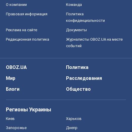
Регионы Украины
Киев
Харьков
Запорожье
Днепр
Черкассы
Спорт
Футбол
Баскетбол
Хоккей
Бокс
Формула-1
Моя школа
ГДЗ
Учебники
Онлайн уроки
ДПА
ЗНО
НМТ