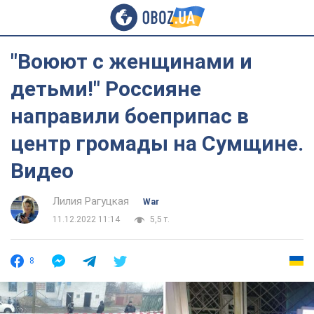
"Воюют с женщинами и
детьми!" Россияне
направили боеприпас в
центр громады на Сумщине.
Видео
Лилия Рагуцкая
War
11.12.2022 11:14
5,5 т.
8