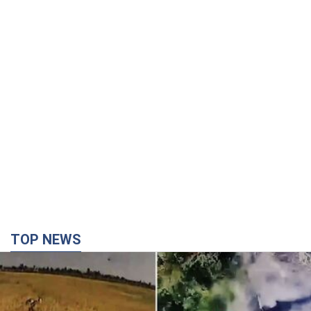
TOP NEWS
"Без техники — без пехоты!" В сети показали
виртуозную работу пилотов FPV. Видео
На обнародованных кадрах запечатлены удары по укрытиям,
автомобилям, инженерной технике и живой силе российских
войск
годину тому
3,1 т.
Армия РФ уничтожила предприятие Kromberg &