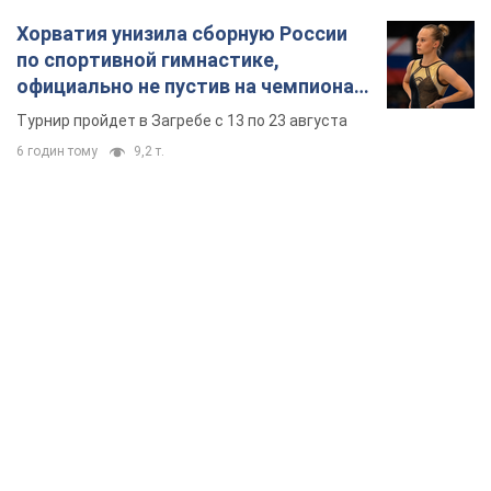
Хорватия унизила сборную России
по спортивной гимнастике,
официально не пустив на чемпионат
Европы основных спортсменов
Турнир пройдет в Загребе с 13 по 23 августа
6 годин тому
9,2 т.