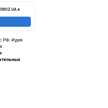
 OBOZ.UA в
с РФ. Идея
я
и
ательных