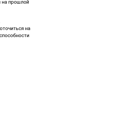
н на прошлой
а
оточиться на
 способности