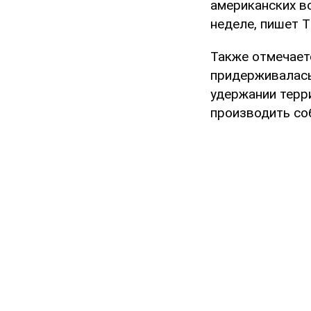
американских в
неделе, пишет T
Также отмечает
придерживалас
удержании терри
производить со