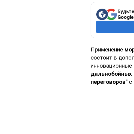
Будьте
Google
Применение
мор
состоит в допо
инновационные 
дальнобойных 
переговоров"
с