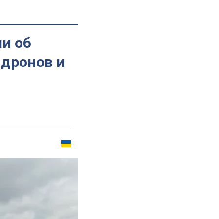
ли об
 дронов и