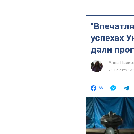
"Впечатля
успехах 
дали прог
Анна Паске
20.12.2023 14:
66