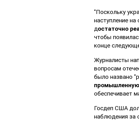
"Поскольку укра
наступление на 
д
остаточно ре
чтобы появилас
конце следующег
Журналисты нап
вопросам отече
было названо "
промышленную 
обеспечивает м
Госдеп США дол
наблюдения за 