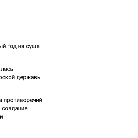
ый год на суше
алась
рской державы
а противоречий
т создание
и