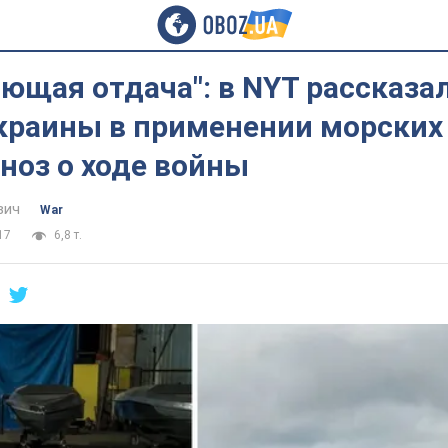
ющая отдача": в NYT рассказа
Украины в применении морских
ноз о ходе войны
вич
War
17
6,8 т.