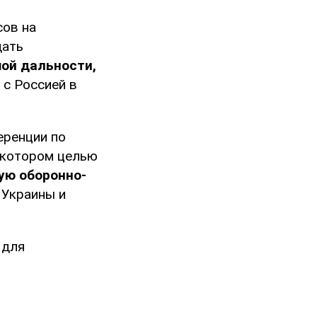
сов на
дать
шой дальности,
с Россией в
еренции по
 котором целью
ую оборонно-
 Украины и
 для