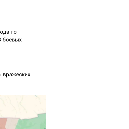
ода по
8 боевых
ь вражеских