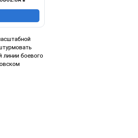
масштабной
 штурмовать
й линии боевого
ровском