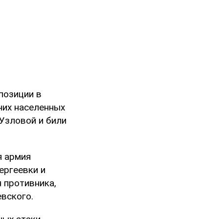
позиции в
них населенных
Узловой и били
я армия
ергеевки и
 противника,
вского.