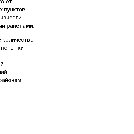
ко от
х пунктов
 нанесли
ыми
ракетами.
 количество
3 попытки
й,
ний
 районам