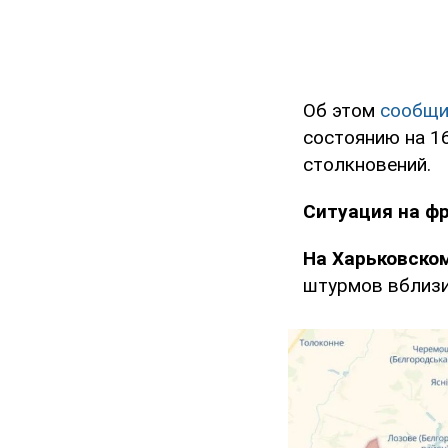
Об этом
сообщ
состоянию на 16
столкновений.
Ситуация на ф
На Харьковско
штурмов вблизи