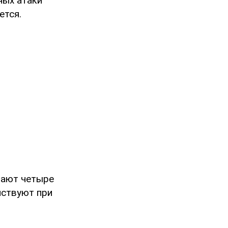
ных атаки
ется.
вают четыре
йствуют при