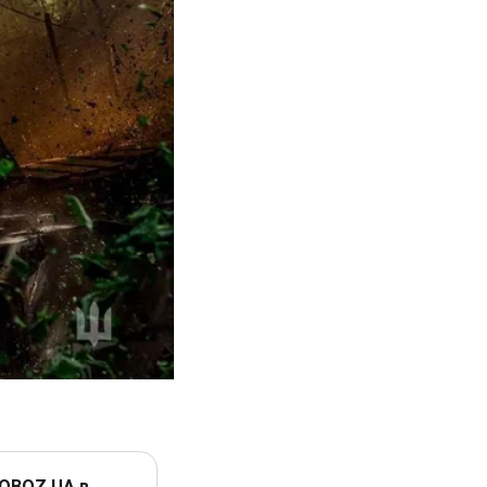
 OBOZ.UA в