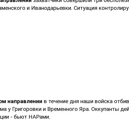
направлении
захватчики совершили три бесполез
аменского и Иванодарьевки. Ситуация контролиру
ом направлении
в течение дня наши войска отби
ма у Григоровки и Временного Яра. Оккупанты де
ции - бьют НАРами.