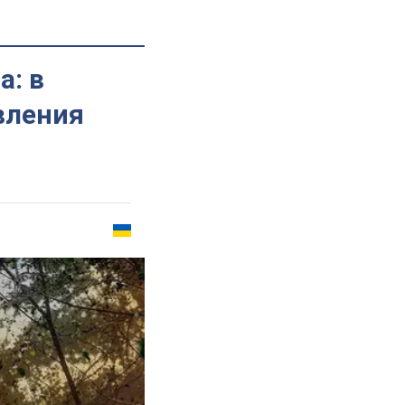
а: в
вления