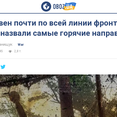
вен почти по всей линии фронт
 назвали самые горячие напра
анищук
War
45
2,8 т.