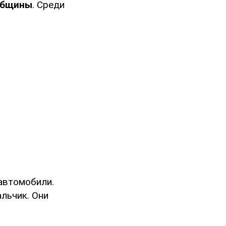
общины
. Среди
автомобили.
льчик. Они