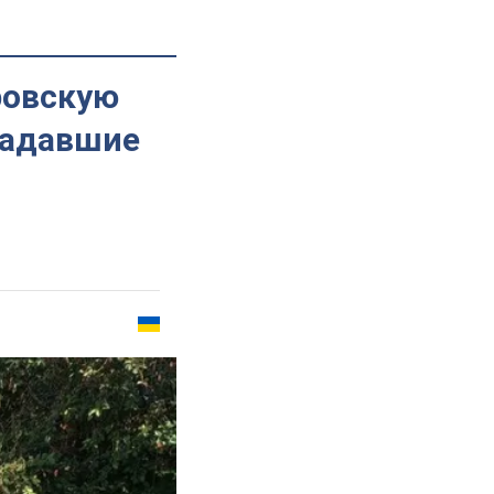
ровскую
традавшие