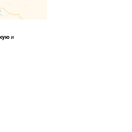
кую
и