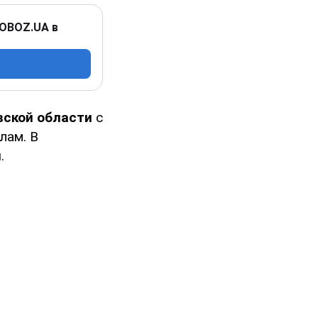
 OBOZ.UA в
вской области
с
лам. В
я
.