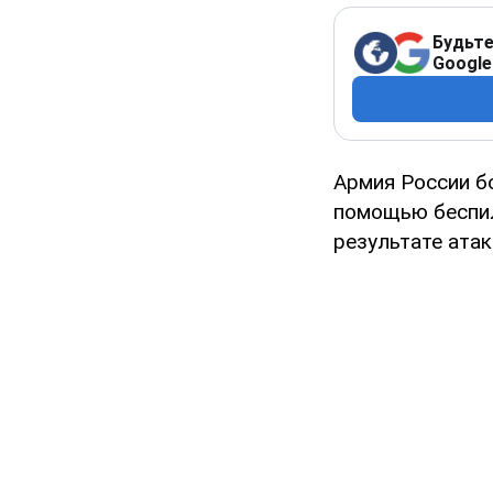
Будьте
Google
Армия России б
помощью беспил
результате атак