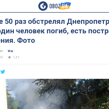
е 50 раз обстрелял Днепропет
один человек погиб, есть пос
ния. Фото
ин
War
53
1,3 т.