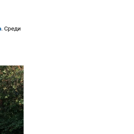
а
. Среди