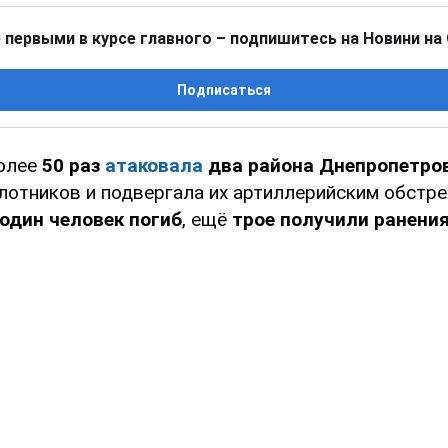
 первыми в курсе главного – подпишитесь на Новини на
Подписаться
олее
50 раз
атаковала
два района Днепропетро
отников и подвергала их артиллерийским обстре
один человек погиб
, ещё
трое получили ранени