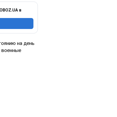
 OBOZ.UA в
тоянию на день
е военные