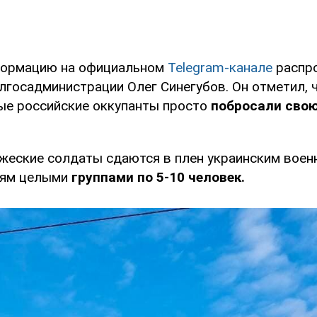
формацию на официальном
Telegram-канале
распро
лгосадминистрации Олег Синегубов. Он отметил, 
ые российские оккупанты просто
побросали свою
ажеские солдаты сдаются в плен украинским воен
лям целыми
группами по 5-10 человек.