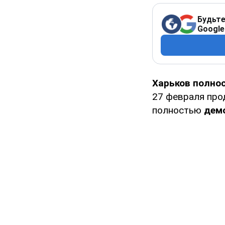
Будьте
Google
Харьков полно
27 февраля пр
полностью
дем