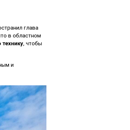
странил глава
что в областном
 технику
, чтобы
ным и