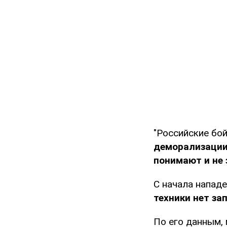
"Российские бо
деморализации
понимают и не
С начала нападе
техники нет за
По его данным,