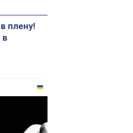
в плену!
 в