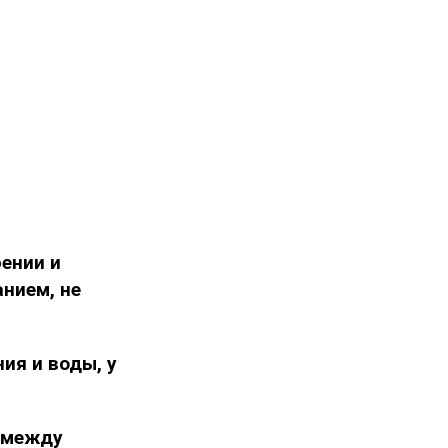
ении и
нием, не
ия и воды, у
 между