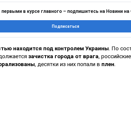
 первыми в курсе главного – подпишитесь на Новини на
Подписаться
стью находится под контролем Украины
. По сос
одолжается
зачистка города от врага
, российски
орализованы
, десятки из них попали в
плен
.