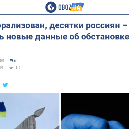
рализован, десятки россиян – 
ь новые данные об обстановке
ва
War
09
1,6 т.