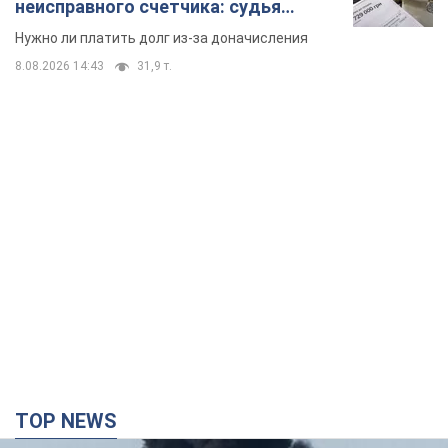
неисправного счетчика: судья
вынес неожиданное решение
Нужно ли платить долг из-за доначисления
8.08.2026 14:43
31,9 т.
TOP NEWS