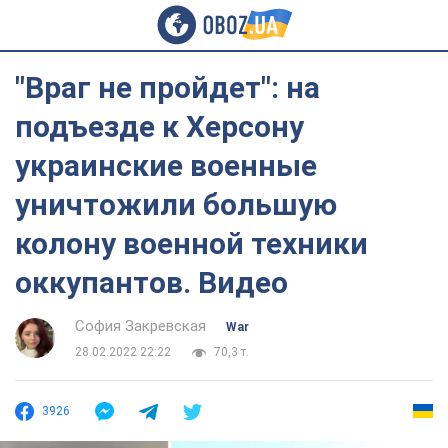
"Враг не пройдет": на
подъезде к Херсону
украинские военные
уничтожили большую
колону военной техники
оккупантов. Видео
София Закревская
War
28.02.2022 22:22
70,3 т.
3926