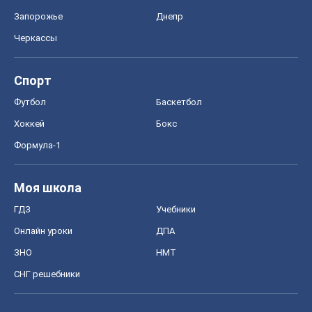
ГДЗ
Учебники
Онлайн уроки
ДПА
ЗНО
НМТ
СНГ решебники
Авто
Тест Драйв
Электромобили
Акции
Сервис
Food Oboz
Рецепты
Напитки
Диеты
Экономика