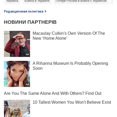
Украина
Война в Украине
Потери России в войне с Украиной
Во
Редакционная политика