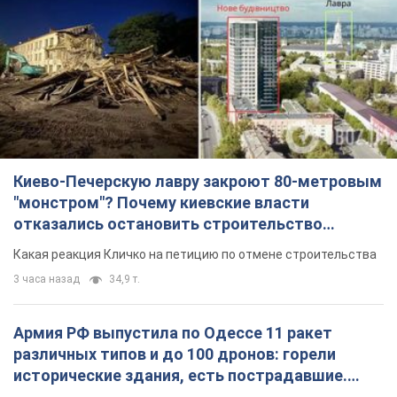
Какая реакция Кличко на петицию по отмене строительства
3 часа назад
34,9 т.
Армия РФ выпустила по Одессе 11 ракет
различных типов и до 100 дронов: горели
исторические здания, есть пострадавшие.
Фото и видео
Для террора враг применил ракеты и дроны
час назад
54,6 т.
МИД Болгарии вызвал украинского посла из-за
инцидента с дроном: что произошло
Беседа состоится 10 августа
3 часа назад
5,3 т.