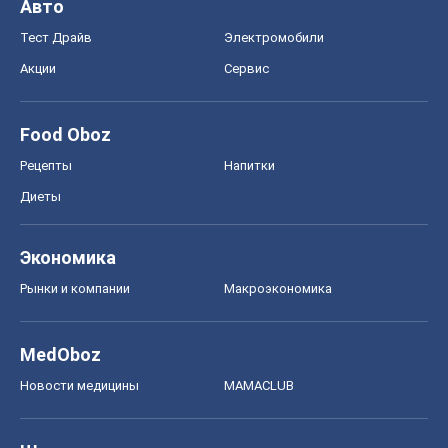
Рынки и компании
Mакроэкономика
MedOboz
Новости медицины
MAMACLUB
Шоу
Афиша
Сплетни
Красота
Мода
Женский Журнал