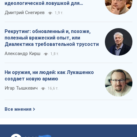
Игар Тышкевич
16,6 т.
Все мнения
О компании
Команда
Правовая информация
Политика
конфиденциальности
Реклама на сайте
Документы
Редакционная политика
Журналисты OBOZ.UA на месте
событий
OBOZ.UA
Политика