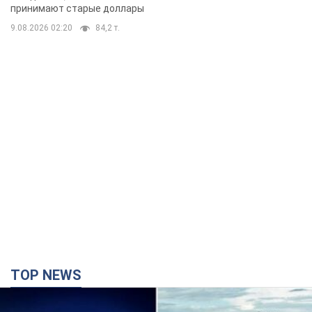
TOP NEWS
Киево-Печерскую лавру закроют 80-метровым
"монстром"? Почему киевские власти
отказались остановить строительство
небоскреба "московского верующего"