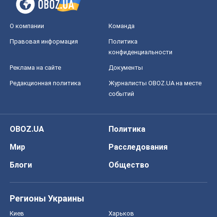
Мир
Расследования
Блоги
Общество
Регионы Украины
Киев
Харьков
Запорожье
Днепр
Черкассы
Спорт
Футбол
Баскетбол
Хоккей
Бокс
Формула-1
Моя школа