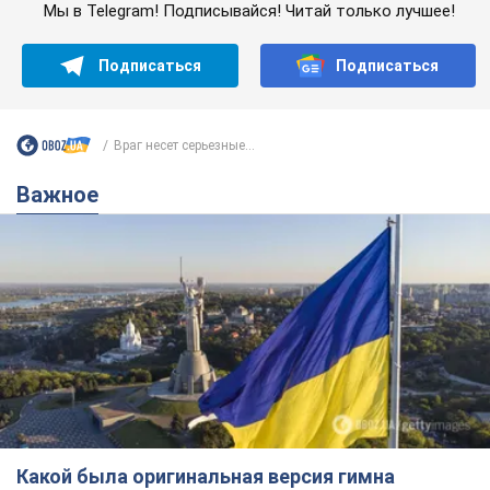
Какой была оригинальная версия гимна
Украины и почему ее боялась Российская
империя: об этом не рассказывают в школе
Государственным символом являются только первый куплет
и припев песни
6 часов назад
27,7 т.
Александру Пономареву – 53: что
известно о трех детях секс-
символа 90-х и как они выглядят
Несмотря на развитие карьеры, артист не
забывал о личном счастье