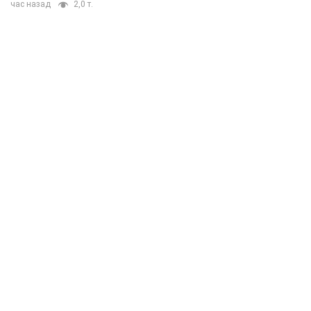
час назад
2,0 т.