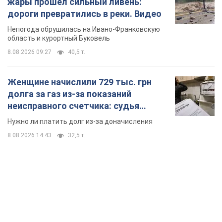
жары прошел сильный ливень:
дороги превратились в реки. Видео
Непогода обрушилась на Ивано-Франковскую
область и курортный Буковель
8.08.2026 09:27
40,5 т.
Женщине начислили 729 тыс. грн
долга за газ из-за показаний
неисправного счетчика: судья
вынес неожиданное решение
Нужно ли платить долг из-за доначисления
8.08.2026 14:43
32,5 т.