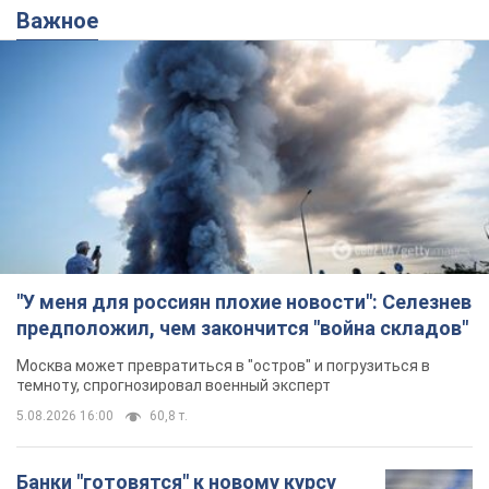
"У меня для россиян плохие новости": Селезнев
предположил, чем закончится "война складов"
Москва может превратиться в "остров" и погрузиться в
темноту, спрогнозировал военный эксперт
5.08.2026 16:00
60,8 т.
Банки "готовятся" к новому курсу
доллара: украинцам рассказали,
чего ожидать
Каким будет курс валюты в обменниках
11 часов назад
119,7 т.
"Джипинг разрушает экосистемы,
которые формировались сотни
лет": в Greenpeace забили тревогу
В высокогорье расположены альпийские и
субальпийские луга – редкие природные