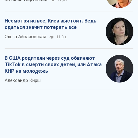
Александр Кирш
Украинский бизнес – тоже часть
обороноспособности страны. Не
отдавайте их рынок чужим
Алексей Давиденко
195