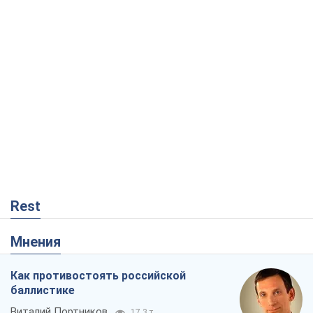
Rest
Мнения
Как противостоять российской
баллистике
Виталий Портников
17,3 т.
Несмотря на все, Киев выстоит. Ведь
сдаться значит потерять все
Ольга Айвазовская
11,3 т.
В США родители через суд обвиняют
TikTok в смерти своих детей, или Атака
КНР на молодежь