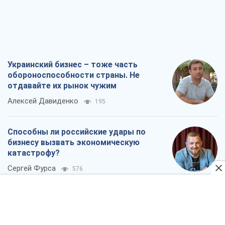
Способны ли российские удары по
бизнесу вызвать экономическую
катастрофу?
Сергей Фурса
576
От ракетного террора до
стратегического поражения: как
Кремль загнал себя в ловушку
Юрий Федоренко (военный)
1,1 т.
Запад обязан остановить путинский
геноцид украинцев
Леонид Невзлин
5,3 т.
Все мнения