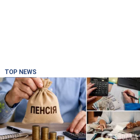
Украинцы "хакнули" Пенсионный фонд:
выплаты массово увеличивают из-за исков, но
денег не хватает
Как пересчитывают пенсии
4 часа назад
79,2 т.
ВАКС избрал меру пресечения экс-послу
Украины в США Стефанишиной: что известно о
деле