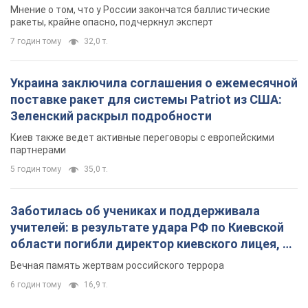
Мнение о том, что у России закончатся баллистические
ракеты, крайне опасно, подчеркнул эксперт
7 годин тому
32,0 т.
Украина заключила соглашения о ежемесячной
поставке ракет для системы Patriot из США:
Зеленский раскрыл подробности
Киев также ведет активные переговоры с европейскими
партнерами
5 годин тому
35,0 т.
Заботилась об учениках и поддерживала
учителей: в результате удара РФ по Киевской
области погибли директор киевского лицея, её
муж и внук
Вечная память жертвам российского террора
6 годин тому
16,9 т.