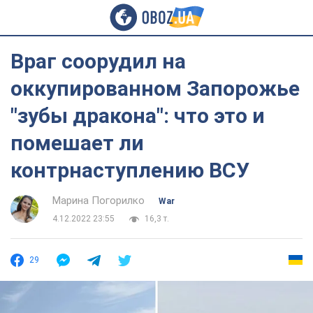
Враг соорудил на
оккупированном Запорожье
"зубы дракона": что это и
помешает ли
контрнаступлению ВСУ
Марина Погорилко
War
4.12.2022 23:55
16,3 т.
29