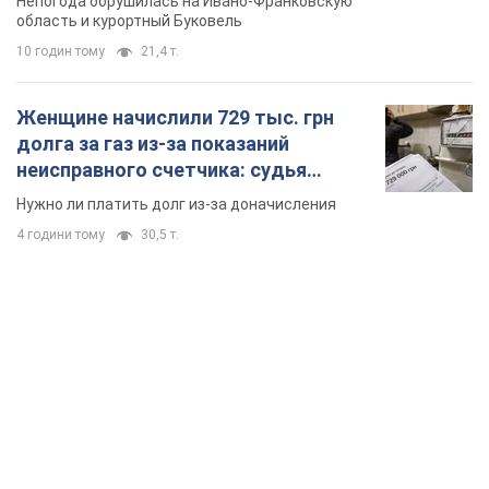
Непогода обрушилась на Ивано-Франковскую
область и курортный Буковель
10 годин тому
21,4 т.
Женщине начислили 729 тыс. грн
долга за газ из-за показаний
неисправного счетчика: судья
вынес неожиданное решение
Нужно ли платить долг из-за доначисления
4 години тому
30,5 т.