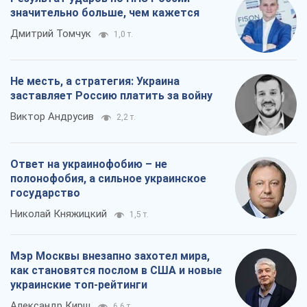
значительно больше, чем кажется
Дмитрий Томчук
1,0 т.
Не месть, а стратегия: Украина
заставляет Россию платить за войну
Виктор Андрусив
2,2 т.
Ответ на украинофобию – не
полонофобия, а сильное украинское
государство
Николай Княжицкий
1,5 т.
Мэр Москвы внезапно захотел мира,
как становятся послом в США и новые
украинские топ-рейтинги
Александр Кирш
6,6 т.