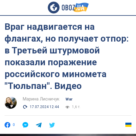
Враг надвигается на
флангах, но получает отпор:
в Третьей штурмовой
показали поражение
российского миномета
"Тюльпан". Видео
Марина Лисничук
War
17.07.2024 12:44
1,6 т.
0