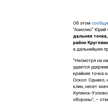
Об этом
сообщ
"Ахиллес" Юрий 
дальняя точка,
район Кругляк
а дальнейшее п
"Несмотря на н
удается удержив
крайняя точка н
Оскол. Однако, 
клин, несет зна
Купянск-Узлово
обороны", – от