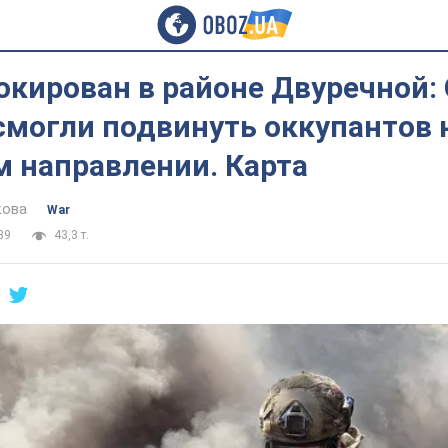
окирован в районе Двуречной:
смогли подвинуть оккупантов 
м направлении. Карта
кова
War
39
43,3 т.