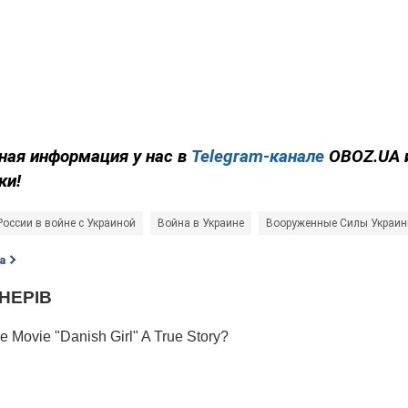
ная информация у нас в
Telegram-канале
OBOZ.UA 
ки!
России в войне с Украиной
Война в Украине
Вооруженные Силы Украи
а