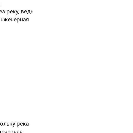
и
з реку, ведь
инженерная
ольку река
женерная