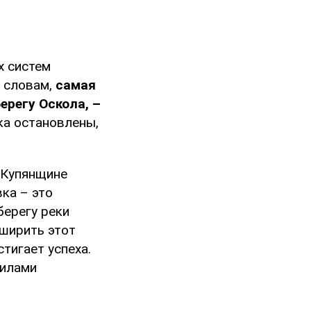
х систем
о словам,
самая
ерегу Оскола, –
ка остановлены,
 Купянщине
ка – это
берегу реки
сширить этот
стигает успеха.
Силами