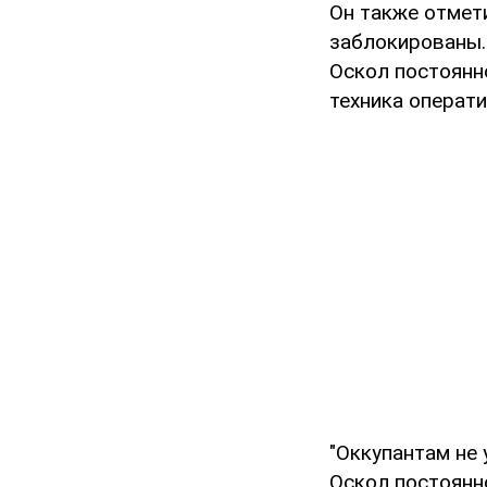
Он также отмет
заблокированы.
Оскол постоянн
техника операти
"Оккупантам не
Оскол постоянн