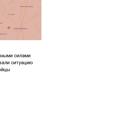
нными силами
вали ситуацию
ойцы