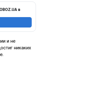
 OBOZ.UA в
ии и не
остиг никаких
е.