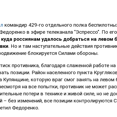
ил
командир 429-го отдельного полка беспилотны
Федоренко в эфире телеканала "Эспрессо". По ег
 куда россиянам удалось добраться на левом б
овки
. Но и там наступательные действия противни
родвижение блокируется Силами обороны.
атиск противника, благодаря слаженной работе на
ать позиции. Район населенного пункта Кругляков
а Купянщине, которую враг смог занять на левом 
несмотря на все попытки, противник не может ра
чительные потери в технике и живой силе, но не до
й – без изменений, все позиции контролируются 
метил Федоренко.