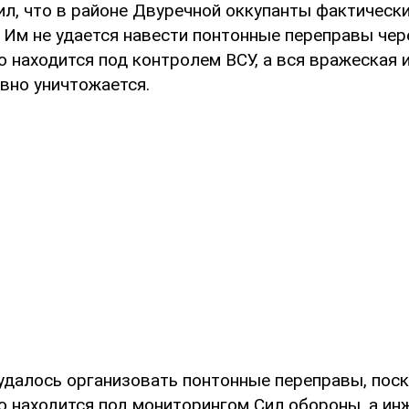
ил, что в районе Двуречной оккупанты фактическ
 Им не удается навести понтонные переправы чере
о находится под контролем ВСУ, а вся вражеская 
вно уничтожается.
 удалось организовать понтонные переправы, поск
о находится под мониторингом Сил обороны, а ин