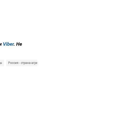
и
Viber
. Не
ны
Россия - страна-агрессор