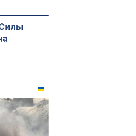
 Силы
на